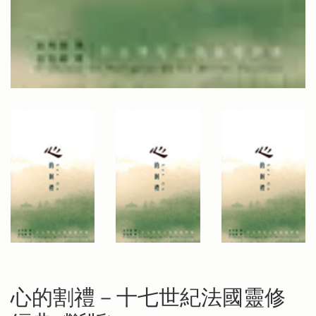
心的割禮－十七世紀法國靈修