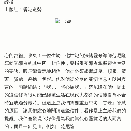
譯者：
出版社：香港道聲
心的割禮」收集了一位生於十七世紀的法籍靈修導師范尼隆
寫給受導者的其中四十封信件，要指引受導者掌握靈性生活
的要訣。販尼龍肯定地相信，信徒必須學習謙卑、順服、清
苦、貧窮、割捨、包容。他對信徒分享的關切信息可以用真
言的一句話總結：「我兒，將心給我。」范尼隆在信中提出
的凌信修為很可能已經被生活在現代大都會的信徒看為不合
時宜或過分嚴苛。但這正是我們需要重新思考『古老』智慧
的原因。讓我們虛心地閱讀這些信件，看作是上主給我們的
提醒。我們會發現它好像是為我們當代心靈貧乏的人而寫
的，而且一針見血。例如，范尼隆