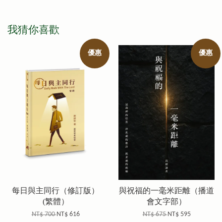
我猜你喜歡
優惠
優惠
每日與主同行（修訂版）
與祝福的一毫米距離（播道
(繁體）
會文字部）
NT$ 700
NT$ 616
NT$ 675
NT$ 595