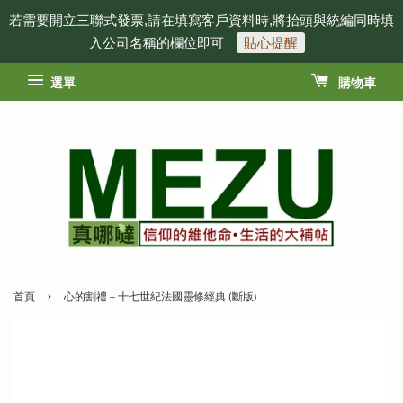
若需要開立三聯式發票,請在填寫客戶資料時,將抬頭與統編同時填
入公司名稱的欄位即可
貼心提醒
選單
購物車
›
首頁
心的割禮－十七世紀法國靈修經典 (斷版)