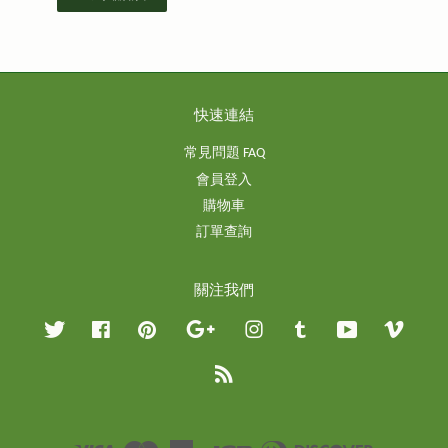
快速連結
常見問題 FAQ
會員登入
購物車
訂單查詢
關注我們
Twitter
Facebook
Pinterest
Google
Instagram
Tumblr
YouTube
Vimeo
RSS
Visa
Master
American
JCB
Diners
Discover