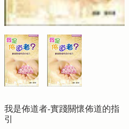
我是佈道者-實踐關懷佈道的指
引