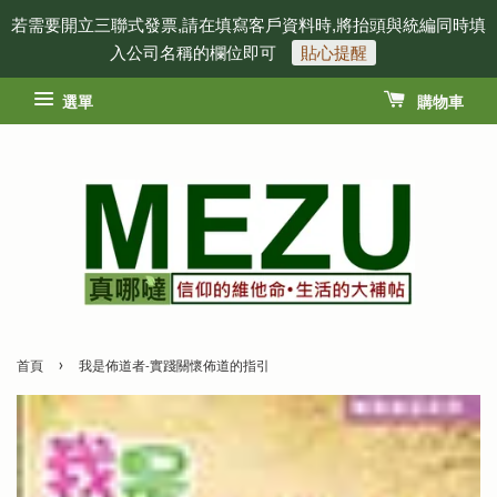
若需要開立三聯式發票,請在填寫客戶資料時,將抬頭與統編同時填
入公司名稱的欄位即可
貼心提醒
選單
購物車
›
首頁
我是佈道者-實踐關懷佈道的指引