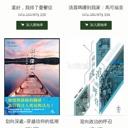
還好，我得了憂鬱症
清晨嗎哪到我家：馬可福音
NT$ 250
NT$ 220
NT$ 380
NT$ 334
加入購物車
加入購物車
划向深處--穿越信仰的低潮
迎向政治的呼召