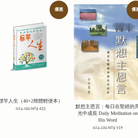
優惠
優
標竿人生（40+2簡體輕便本）
默想主恩言：每日在聖經的
NT$ 480
NT$ 422
光中成長 Daily Meditation on
His Word
NT$ 590
NT$ 519