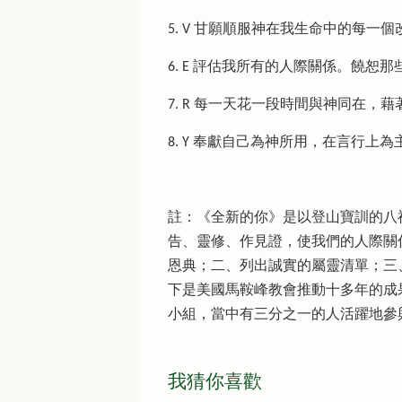
5. V 甘願順服神在我生命中的每
6. E 評估我所有的人際關係。饒
7. R 每一天花一段時間與神同在
8. Y 奉獻自己為神所用，在言行
註：《全新的你》是以登山寶訓的八
告、靈修、作見證，使我們的人際關
恩典；二、列出誠實的屬靈清單；三
下是美國馬鞍峰教會推動十多年的成
小組，當中有三分之一的人活躍地參
我猜你喜歡