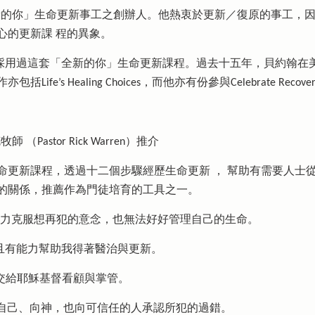
翰是「全新的你」生命更新事工之創辦人。他熱衷於更新／復原的事工
心的更新課 程的異象。
0萬人採用過這套「全新的你」生命更新課程。過去十五年，貝約翰
’s Healing Choices，而他亦有份參與Celebrate Recove
（Pastor Rick Warren）推介
命更新課程，透過十二個步驟經歷生命更新 ， 幫助有需要人士
的關係，推薦作為門徒培育的工具之一。
有能力克服想再犯的意念，也無法好好管理自己的生命。
並且有能力幫助我得著醫治與更新。
都交給耶穌基督看顧與掌管。
並向自己、向神，也向可信任的人承認所犯的過錯。