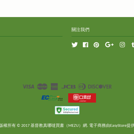
關注我們
Twitter
Facebook
Pinterest
Google
Inst
Visa
Master
American
JCB
Diners
Discover
Express
Club
版權所有 © 2017 基督教真哪噠買書（MEZU）網. 電子商務由
EasyStore
提