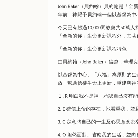
John Baker（貝約翰）貝約
年前，神賜予貝約翰一個以基督為中
今天已有超過10,000間教會共5
「全新的你」生命更新課程外，其著作亦包括Life
「全新的你」生命更新課程特色
由貝約翰（John Baker）編寫，華理克牧師 
以基督為中心、「八福」為原則的生
放！幫助信徒生命上更新，重建與神
１. R 明白我不是神，承認自己沒
2. E 確信上帝的存在，祂看重我，
3. C 定意將自己的一生及心思意念
4. O 坦然面對、省察我的生活，