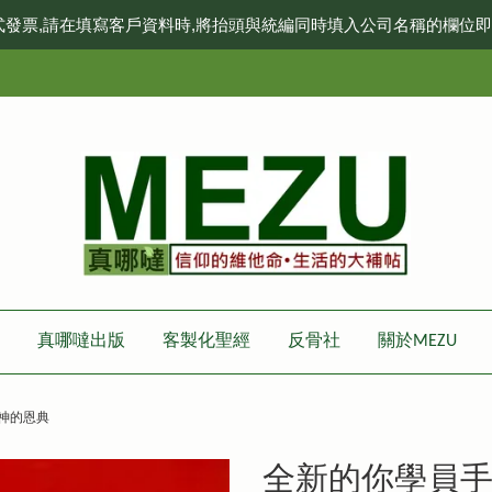
式發票,請在填寫客戶資料時,將抬頭與統編同時填入公司名稱的欄位
真哪噠出版
客製化聖經
反骨社
關於MEZU
神的恩典
全新的你學員手