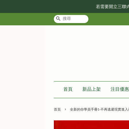
若需要開立三聯
搜尋
首頁
新品上架
注目優惠
›
首頁
全新的你學員手冊1-不再逃避現實進入