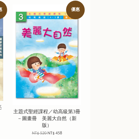
惠
優惠
亮
主題式聖經課程／幼高級第3冊
－圖畫冊 美麗大自然（新
版）
NT$ 520
NT$ 458