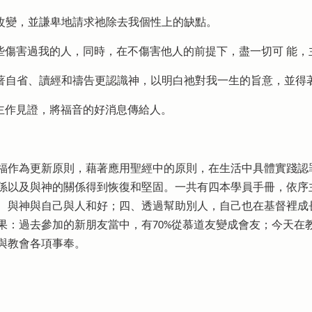
一個改變，並謙卑地請求祂除去我個性上的缺點。
恕那些傷害過我的人，同時，在不傷害他人的前提下，盡一切可 能
，藉著自省、讀經和禱告更認識神，以明白祂對我一生的旨意，並
上為主作見證，將福音的好消息傳給人。
福作為更新原則，藉著應用聖經中的原則，在生活中具體實踐認
係以及與神的關係得到恢復和堅固。一共有四本學員手冊，依序
、與神與自己與人和好；四、透過幫助別人，自己也在基督裡成
果：過去參加的新朋友當中，有70%從慕道友變成會友；今天在
與教會各項事奉。