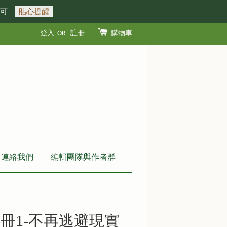
即可
貼心提醒
登入
OR
註冊
購物車
連絡我們
編輯團隊與作者群
冊1-不再逃避現實