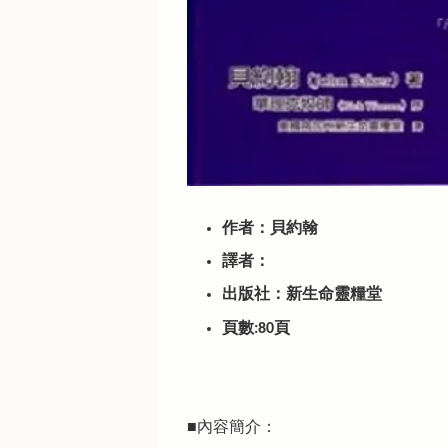
作者：貝約翰
譯者：
出版社：新生命靈糧堂
頁數:80頁
■內容簡介：