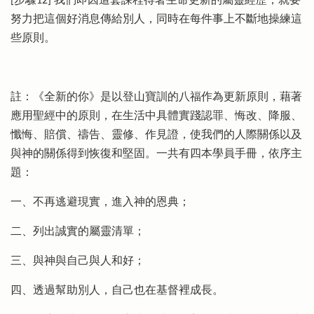
[步驟12] 我們即因這套課程得著生命更新的屬靈經歷，就要
努力把這個好消息傳給別人，同時在每件事上不斷地操練這
些原則。
註：《全新的你》是以登山寶訓的八福作為更新原則，藉著
應用聖經中的原則，在生活中具體實踐認罪、悔改、降服、
懺悔、賠償、禱告、靈修、作見證，使我們的人際關係以及
與神的關係得到恢復和堅固。一共有四本學員手冊，依序主
題：
一、不再逃避現實，進入神的恩典；
二、列出誠實的屬靈清單；
三、與神與自己與人和好；
四、透過幫助別人，自己也在基督裡成長。