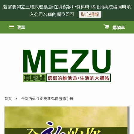
若需要開立三聯式發票,請在填寫客戶資料時,將抬頭與統編同時填
入公司名稱的欄位即可
貼心提醒
選單
購物車
›
首頁
全新的你 生命更新課程 靈修手冊