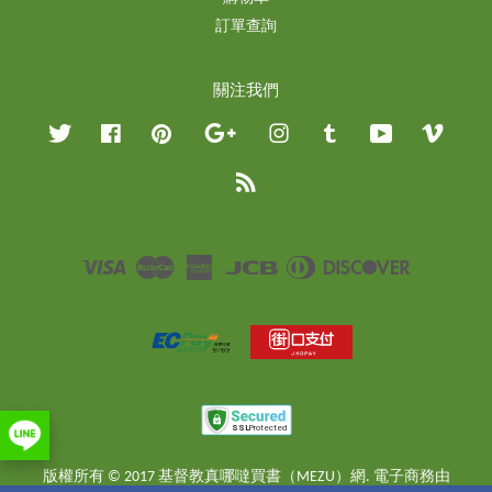
訂單查詢
關注我們
Twitter
Facebook
Pinterest
Google
Instagram
Tumblr
YouTube
Vimeo
RSS
Visa
Master
American
JCB
Diners
Discover
Express
Club
版權所有 © 2017 基督教真哪噠買書（MEZU）網. 電子商務由