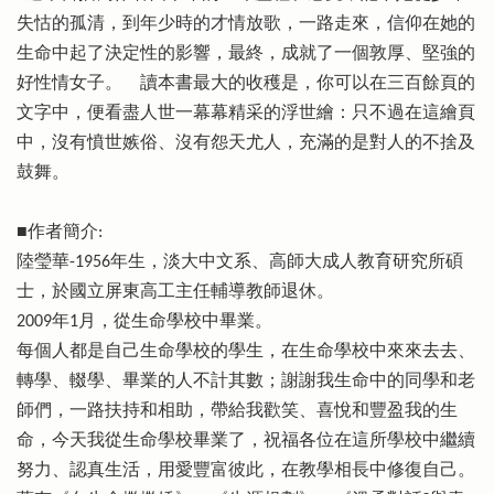
失怙的孤清，到年少時的才情放歌，一路走來，信仰在她的
生命中起了決定性的影響，最終，成就了一個敦厚、堅強的
好性情女子。 讀本書最大的收穫是，你可以在三百餘頁的
文字中，便看盡人世一幕幕精采的浮世繪：只不過在這繪頁
中，沒有憤世嫉俗、沒有怨天尤人，充滿的是對人的不捨及
鼓舞。
■作者簡介:
陸瑩華-1956年生，淡大中文系、高師大成人教育研究所碩
士，於國立屏東高工主任輔導教師退休。
2009年1月，從生命學校中畢業。
每個人都是自己生命學校的學生，在生命學校中來來去去、
轉學、輟學、畢業的人不計其數；謝謝我生命中的同學和老
師們，一路扶持和相助，帶給我歡笑、喜悅和豐盈我的生
命，今天我從生命學校畢業了，祝福各位在這所學校中繼續
努力、認真生活，用愛豐富彼此，在教學相長中修復自己。