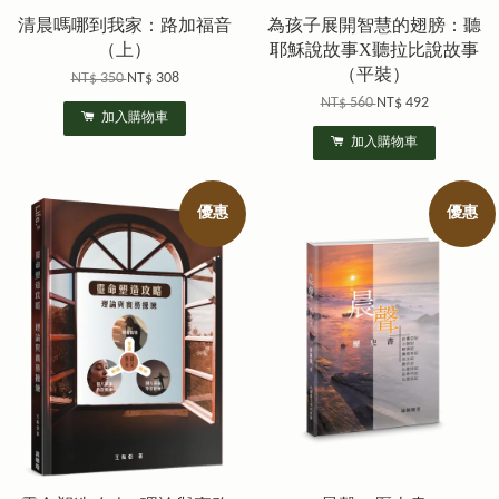
清晨嗎哪到我家：路加福音
為孩子展開智慧的翅膀：聽
（上）
耶穌說故事X聽拉比說故事
（平裝）
NT$ 350
NT$ 308
NT$ 560
NT$ 492
加入購物車
加入購物車
優惠
優惠