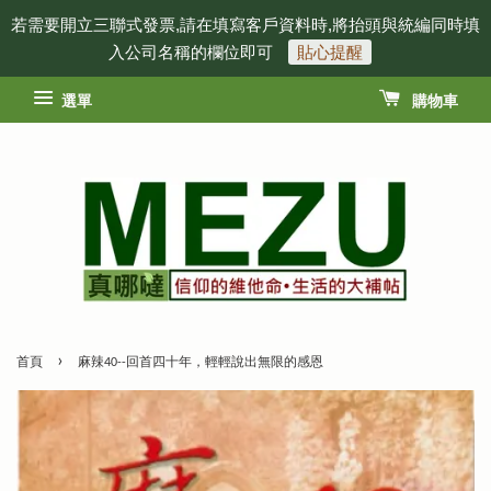
若需要開立三聯式發票,請在填寫客戶資料時,將抬頭與統編同時填
入公司名稱的欄位即可
貼心提醒
選單
購物車
›
首頁
麻辣40--回首四十年，輕輕說出無限的感恩