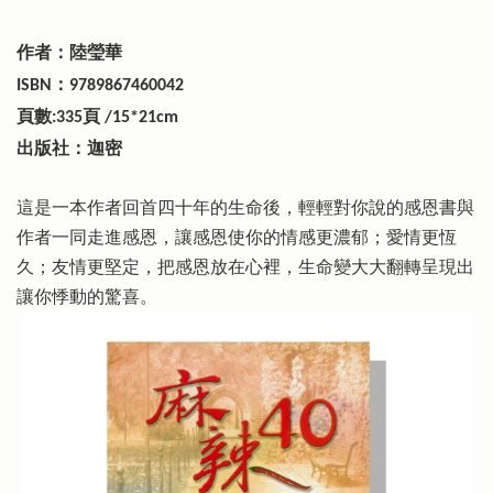
作者：陸瑩華
：
ISBN
9789867460042
頁數
頁
:335
/15*21cm
出版社：迦密
這是一本作者回首四十年的生命後，輕輕對你說的感恩書與
作者一同走進感恩，讓感恩使你的情感更濃郁；愛情更恆
久；友情更堅定，把感恩放在心裡，生命變大大翻轉呈現出
讓你悸動的驚喜。