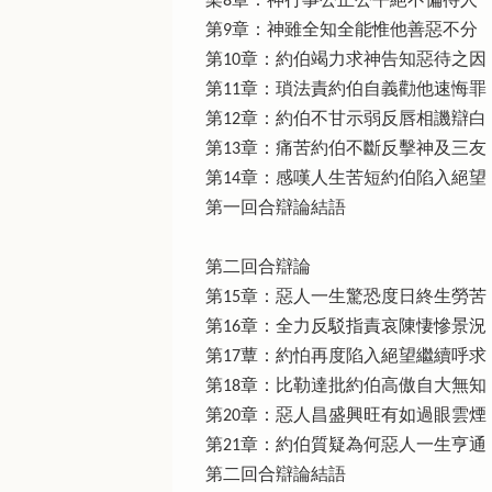
梁8章：神行事公正公平絕不偏待人
第9章：神雖全知全能惟他善惡不分
第10章：約伯竭力求神告知惡待之因
第11章：瑣法責約伯自義勸他速悔罪
第12章：約伯不甘示弱反唇相譏辯白
第13章：痛苦約伯不斷反擊神及三友
第14章：感嘆人生苦短約伯陷入絕望
第一回合辯論結語
第二回合辯論
第15章：惡人一生驚恐度日終生勞苦
第16章：全力反駁指責哀陳悽慘景況
第17蕈：約怕再度陷入絕望繼續呼求
第18章：比勒達批約伯高傲自大無知
第20章：惡人昌盛興旺有如過眼雲煙
第21章：約伯質疑為何惡人一生亨通
第二回合辯論結語