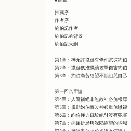
■目錄
推薦序
作者序
約伯記作者
約伯記的背景
約伯記大綱
第1章：神允許撒但有條件試探約伯
第2章：撒但獲准繼續攻擊傷害約伯
第3章：約伯痛苦絕望不斷詛咒自己
第一回合辯論
第4章：人遭禍絕非無故神必施報應
第5章：規勸約伯悔改神必重施恩福
第6章：約伯極力辯駁絕對沒有犯罪
第7章：病痛折磨與深陷絕望的吶喊