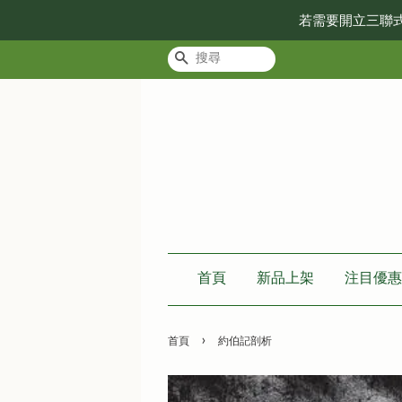
若需要開立三聯
搜尋
首頁
新品上架
注目優惠
›
首頁
約伯記剖析