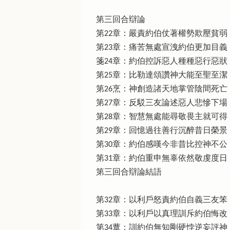
第三回合辯論
第22章：嚴責約伯仗著權勢欺壓貧弱
第23章：痛苦無處宣洩約伯更加目義
箋24章：約伯控訴惡人種種惡行惡狀
第25章：比勒達頌讚神大能至聖至潔
第26烹：神創造諸天地掌管陰間死亡
第27章：反駁三友論述惡人悲慘下場
第28章：智慧無處能尋敬畏主就可得
第29章：回憶過往善行沉醉昔日榮景
第30章：約伯感嘆今非昔比控神不公
第31章：約伯重申無辜依然敬虔度日
第三回合辯論結語
第32章：以利戶怒責約伯自義三友笨
第33章：以利戶以真理訓斥約伯悔改
第34蕈：訓約伯無知剛硬悖逆妄評神