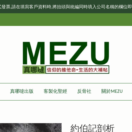
式發票,請在填寫客戶資料時,將抬頭與統編同時填入公司名稱的欄位
真哪噠出版
客製化聖經
反骨社
關於MEZU
約伯記剖析