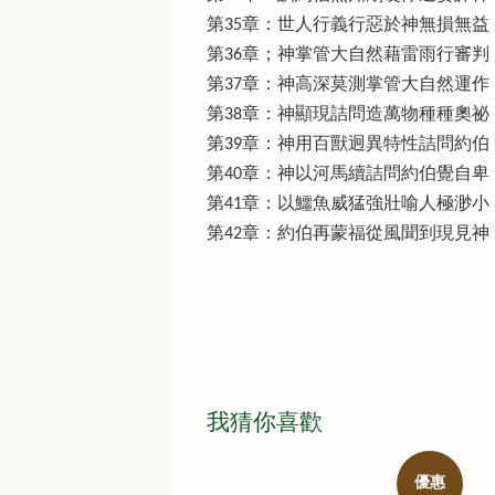
第35章：世人行義行惡於神無損無益
第36章；神掌管大自然藉雷雨行審判
第37章：神高深莫測掌管大自然運作
第38章：神顯現詰問造萬物種種奧祕
第39章：神用百獸迥異特性詰問約伯
第40章：神以河馬續詰問約伯覺自卑
第41章：以鱷魚威猛強壯喻人極渺小
第42章：約伯再蒙福從風聞到現見神
我猜你喜歡
優惠