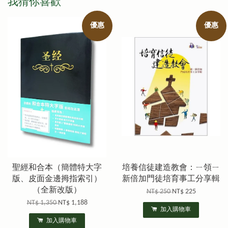
我猜你喜歡
優惠
優惠
聖經和合本（簡體特大字
培養信徒建造教會：ㄧ領ㄧ
版、皮面金邊拇指索引）
新倍加門徒培育事工分享輯
（全新改版）
NT$ 250
NT$ 225
NT$ 1,350
NT$ 1,188
加入購物車
加入購物車