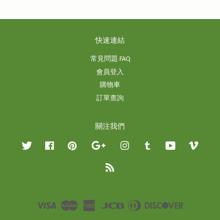
快速連結
常見問題 FAQ
會員登入
購物車
訂單查詢
關注我們
Twitter
Facebook
Pinterest
Google
Instagram
Tumblr
YouTube
Vimeo
RSS
Visa
Master
American
JCB
Diners
Discover
Express
Club