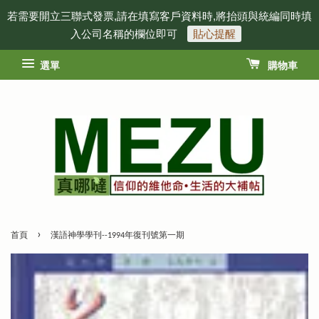
若需要開立三聯式發票,請在填寫客戶資料時,將抬頭與統編同時填
入公司名稱的欄位即可
貼心提醒
選單
購物車
›
首頁
漢語神學學刊--1994年復刊號第一期