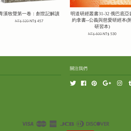
青溪牧聲第一卷：創世記解讀
明道研經叢書31-32 俄巴底亞
約拿書--公義與慈愛研經本(
NT$ 520
NT$ 457
研習本)
NT$ 600
NT$ 530
關注我們
Twitter
Facebook
Pinterest
Google
Inst
Visa
Master
American
JCB
Diners
Discover
Express
Club