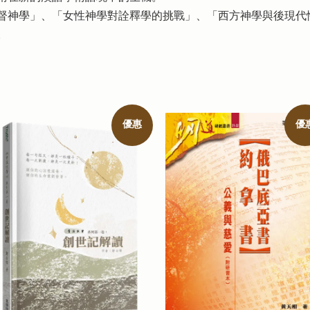
督神學」、「女性神學對詮釋學的挑戰」、「西方神學與後現代
。
優惠
優