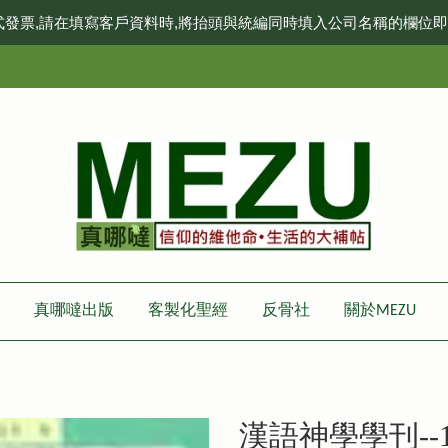
式發票,請在填寫客戶資料時,將抬頭與統編同時填入公司名稱的欄位
真哪噠出版
客製化聖經
反骨社
關於MEZU
漢語神學學刊--