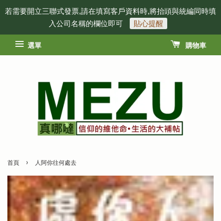
若需要開立三聯式發票,請在填寫客戶資料時,將抬頭與統編同時填
入公司名稱的欄位即可
貼心提醒
選單
購物車
›
首頁
人阿你往何處去