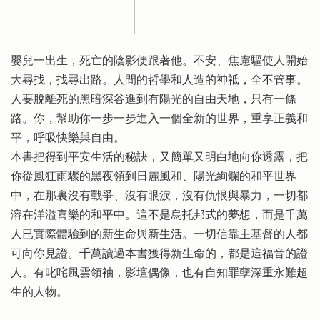
嬰兒一出生，死亡的陰影便跟著他。不安、焦慮驅使人開始
大尋找，找尋出路。人間的哲學和人造的神祗，全不管事。
人要脫離死的黑暗深谷進到有陽光的自由天地，只有一條
路。你，幫助你一步一步進入一個全新的世界，重享正義和
平，呼吸快樂與自由。
本書把得到平安生活的秘訣，又簡單又明白地向你透露，把
你從風狂雨驟的黑夜領到日麗風和、陽光絢爛的和平世界
中，在那裏沒有戰爭、沒有眼淚，沒有仇恨與暴力，一切都
溶在洋溢喜樂的和平中。這不是烏托邦式的夢想，而是千萬
人已實際體驗到的新生命與新生活。一切信靠主基督的人都
可向你見證。千萬讀過本書獲得新生命的，都是這福音的證
人。有叱咤風雲領袖，影壇偶像，也有自知罪孽深重永難超
生的人物。