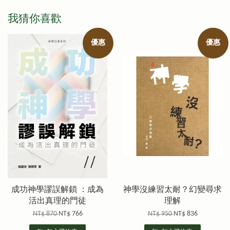
我猜你喜歡
優惠
優惠
成功神學謬誤解鎖 ：成為
神學沒練習太耐？幻變尋求
活出真理的門徒
理解
NT$ 870
NT$ 766
NT$ 950
NT$ 836