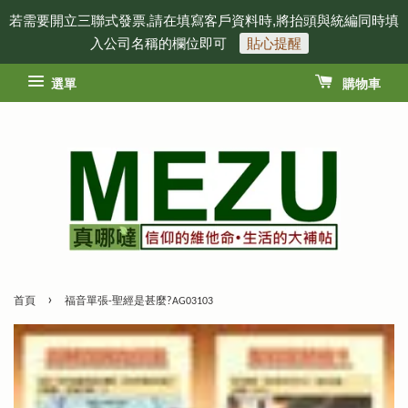
若需要開立三聯式發票,請在填寫客戶資料時,將抬頭與統編同時填
入公司名稱的欄位即可
貼心提醒
選單
購物車
›
首頁
福音單張-聖經是甚麼?AG03103