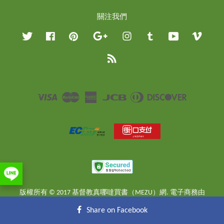
關注我們
Twitter
Facebook
Pinterest
Google
Instagram
Tumblr
YouTube
Vimeo
RSS
Visa
Master
American
JCB
Diners
Discover
Express
Club
版權所有 © 2017 基督教真哪噠買書（MEZU）網. 電子商務由
EasyStore
提供
Share on Facebook