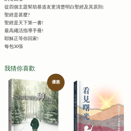
從四個主題幫助慕道友更清楚明白聖經及其原則:
聖經是甚麼?
聖經是天下第一書!
最高繩活指導手冊!
耶穌正等你回家!
每包30張
我猜你喜歡
優惠