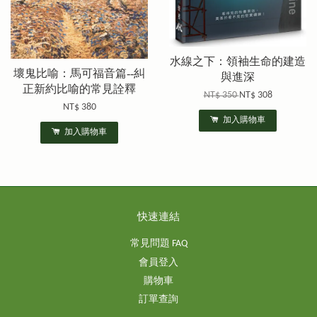
水線之下：領袖生命的建造
壞鬼比喻：馬可福音篇--糾
與進深
正新約比喻的常見詮釋
NT$ 350
NT$ 308
NT$ 380
加入購物車
加入購物車
快速連結
常見問題 FAQ
會員登入
購物車
訂單查詢