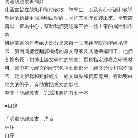
明道研經叢書簡介
此叢書旨在鼓勵和幫助教牧、神學生，以及有心研讀和教導
聖經的信徒更深地明白聖經，且把其真理實踐出來。全套叢
書以上帝為中心，幫助我們更認識三位一體上帝的屬性和作
為。
研經叢書的作者絕大部分是來自十三間神學院的聖經系講
師，另兩間聖經翻譯機構的原文專家及其他機構同工。他們
各按所長（如博士論文研究的經卷）撰寫指定經卷之研經材
料。書中每段經文的研究包括五個部分：經文分段和寫作技
巧、經文解釋和難解經文、經文重點和實際應用、有助明白
經文的例子、有助實踐經文的默想。
整套「研經叢書」完成後將約有五十本。
■目錄
「明道研經叢書」序言
林序
自序