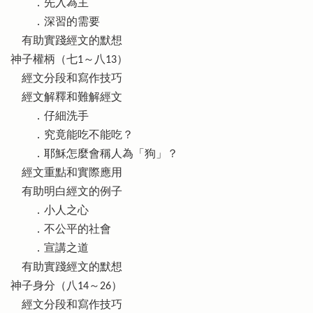
．先入為主
．深習的需要
有助實踐經文的默想
神子權柄（七1～八13）
經文分段和寫作技巧
經文解釋和難解經文
．仔細洗手
．究竟能吃不能吃？
．耶穌怎麼會稱人為「狗」？
經文重點和實際應用
有助明白經文的例子
．小人之心
．不公平的社會
．宣講之道
有助實踐經文的默想
神子身分（八14～26）
經文分段和寫作技巧