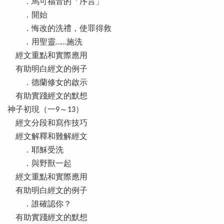
．馬可福音的「序言」
．開始
．悔改的洗禮，使罪得救
．用聖靈……施洗
經文重點和實際應用
有助明白經文的例子
．德蘭修女的啟示
有助實踐經文的默想
神子初現（一9～13）
經文分段和寫作技巧
經文解釋和難解經文
．耶穌受洗
．與野獸一起
經文重點和實際應用
有助明白經文的例子
．誰確認你？
有助實踐經文的默想