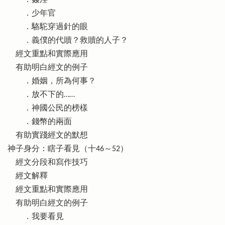
．姦淫
．少年官
．駱駝穿過針的眼
．義僕的代贖？救贖的人子？
經文重點和實際應用
有助明白經文的例子
．婚姻，所為何事？
．放不下的……
．神國公民的榜樣
．錢幣的兩面
有助實踐經文的默想
神子身分：瞎子看見（十46～52）
經文分段和寫作技巧
經文解釋
經文重點和實際應用
有助明白經文的例子
．我要看見