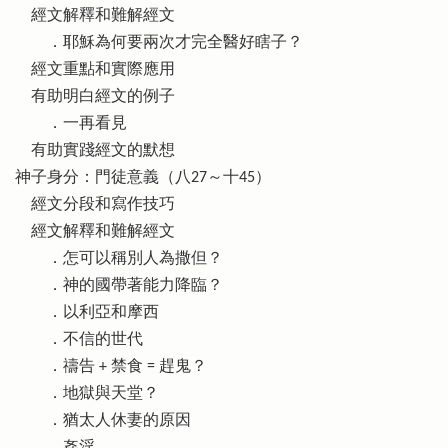
經文解釋和難解經文
．耶穌為何要兩次才完全醫好瞎子？
經文重點和實際應用
有助明白經文的例子
．一再看見
有助實踐經文的默想
神子身分：門徒意義（八27～十45）
經文分段和寫作技巧
經文解釋和難解經文
．怎可以稱別人為撒但？
．神的國帶著能力降臨？
．以利亞和摩西
．不信的世代
．禱告 + 禁食 = 趕鬼？
．地獄與天堂？
．猶太人休妻的原因