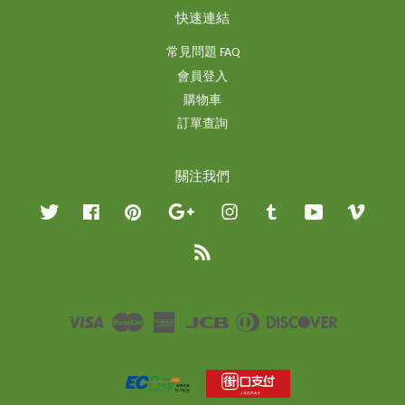
快速連結
常見問題 FAQ
會員登入
購物車
訂單查詢
關注我們
Twitter
Facebook
Pinterest
Google
Instagram
Tumblr
YouTube
Vimeo
RSS
Visa
Master
American
JCB
Diners
Discover
Express
Club