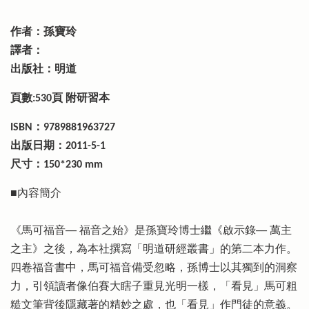
作者：孫寶玲
譯者：
出版社：明道
頁數:530頁 附研習本
ISBN：9789881963727
出版日期：2011-5-1
尺寸：150*230 mm
■內容簡介
《馬可福音── 福音之始》是孫寶玲博士繼《啟示錄── 萬主
之主》之後，為本社撰寫「明道研經叢書」的第二本力作。
四卷福音書中，馬可福音備受忽略，孫博士以其獨到的洞察
力，引領讀者像伯賽大瞎子重見光明一樣，「看見」馬可粗
糙文筆背後隱藏著的精妙之處，也「看見」作門徒的意義。