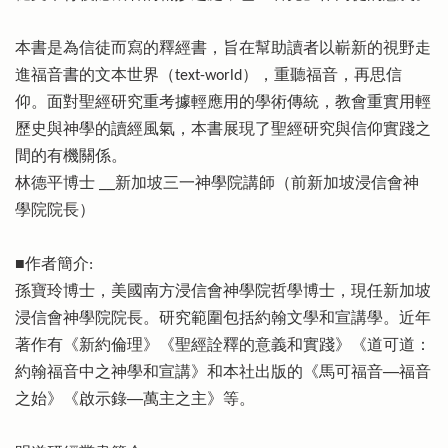
本書是為信徒而寫的釋經書，旨在幫助讀者以嶄新的視野走
進福音書的文本世界（text-world），重聽福音，再思信
仰。面對聖經研究重考據輕應用的學術傳統，教會重實用輕
歷史與神學的讀經風氣，本書展現了聖經研究與信仰實踐之
間的有機關係。
林德平博士 __新加坡三一神學院講師（前新加坡浸信會神
學院院長）
■作者簡介:
孫寶玲博士，美國南方浸信會神學院哲學博士，現任新加坡
浸信會神學院院長。研究範圍包括約翰文學和宣講學。近年
著作有《新約倫理》《聖經詮釋的意義和實踐》《道可道：
約翰福音中之神學和宣講》和本社出版的《馬可福音──福音
之始》《啟示錄──萬主之主》等。