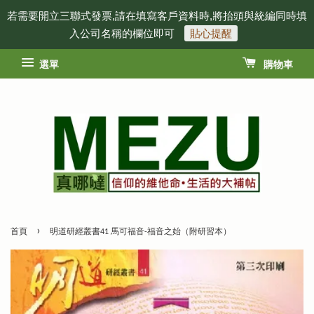
若需要開立三聯式發票,請在填寫客戶資料時,將抬頭與統編同時填
入公司名稱的欄位即可
貼心提醒
選單
購物車
›
首頁
明道研經叢書41 馬可福音-福音之始（附研習本）