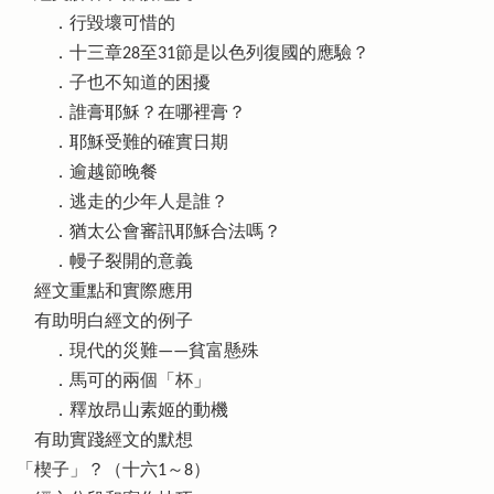
．行毀壞可惜的
．十三章28至31節是以色列復國的應驗？
．子也不知道的困擾
．誰膏耶穌？在哪裡膏？
．耶穌受難的確實日期
．逾越節晚餐
．逃走的少年人是誰？
．猶太公會審訊耶穌合法嗎？
．幔子裂開的意義
經文重點和實際應用
有助明白經文的例子
．現代的災難——貧富懸殊
．馬可的兩個「杯」
．釋放昂山素姬的動機
有助實踐經文的默想
「楔子」？（十六1～8）