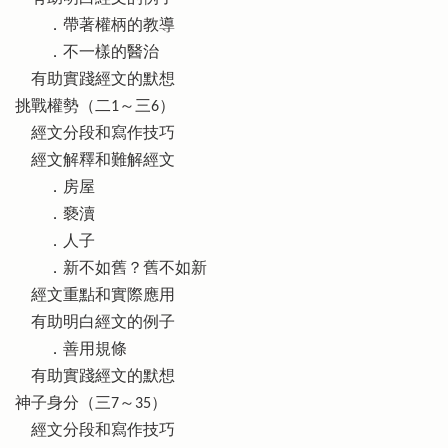
．帶著權柄的教導
．不一樣的醫治
有助實踐經文的默想
挑戰權勢（二1～三6）
經文分段和寫作技巧
經文解釋和難解經文
．房屋
．褻瀆
．人子
．新不如舊？舊不如新
經文重點和實際應用
有助明白經文的例子
．善用規條
有助實踐經文的默想
神子身分（三7～35）
經文分段和寫作技巧