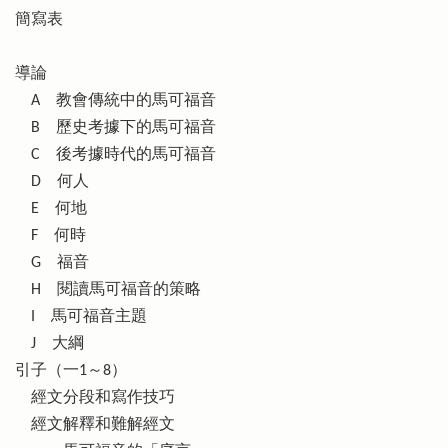
簡寫表
導論
A 教會傳統中的馬可福音
B 歷史考據下的馬可福音
C 後考據時代的馬可福音
D 何人
E 何地
F 何時
G 福音
H 閱讀馬可福音的策略
I 馬可福音主題
J 大綱
引子（一1～8）
經文分段和寫作技巧
經文解釋和難解經文