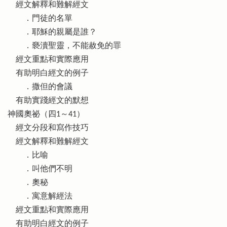
經文解釋和難解經文
．門徒的名單
．耶穌的親屬是誰？
．褻瀆聖靈，不能赦免的罪
經文重點和實際應用
有助明白經文的例子
．撒但的會議
有助實踐經文的默想
神國奧祕（四1～41）
經文分段和寫作技巧
經文解釋和難解經文
．比喻
．叫他們不明
．奧秘
．寓意解經法
經文重點和實際應用
有助明白經文的例子