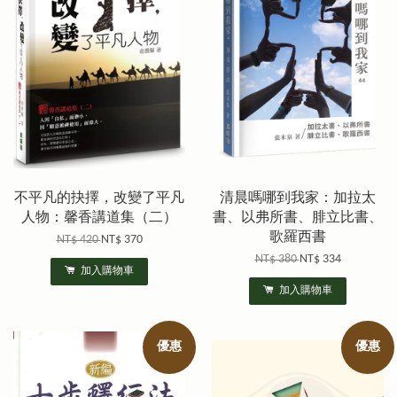
不平凡的抉擇，改變了平凡
清晨嗎哪到我家：加拉太
人物：馨香講道集（二）
書、以弗所書、腓立比書、
歌羅西書
NT$ 420
NT$ 370
NT$ 380
NT$ 334
加入購物車
加入購物車
優惠
優惠