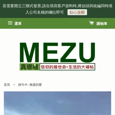
若需要開立三聯式發票,請在填寫客戶資料時,將抬頭與統編同時填
入公司名稱的欄位即可
貼心提醒
選單
購物車
›
首頁
經句卡--無盡的愛