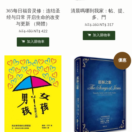
365每日福音灵修：连结圣
清晨嗎哪到我家：帖、提、
经与日常 开启生命的改变
多、門
与更新 （簡體）
NT$ 360
NT$ 317
NT$ 480
NT$ 422
加入購物車
加入購物車
優惠