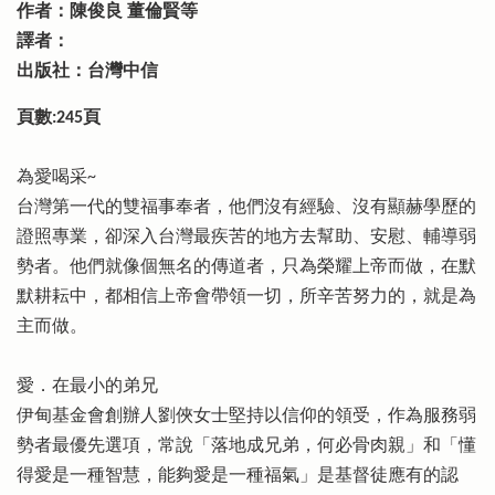
作者：陳俊良 董倫賢等
譯者：
出版社：台灣中信
頁數:245頁
為愛喝采~
台灣第一代的雙福事奉者，他們沒有經驗、沒有顯赫學歷的
證照專業，卻深入台灣最疾苦的地方去幫助、安慰、輔導弱
勢者。他們就像個無名的傳道者，只為榮耀上帝而做，在默
默耕耘中，都相信上帝會帶領一切，所辛苦努力的，就是為
主而做。
愛．在最小的弟兄
伊甸基金會創辦人劉俠女士堅持以信仰的領受，作為服務弱
勢者最優先選項，常說「落地成兄弟，何必骨肉親」和「懂
得愛是一種智慧，能夠愛是一種福氣」是基督徒應有的認