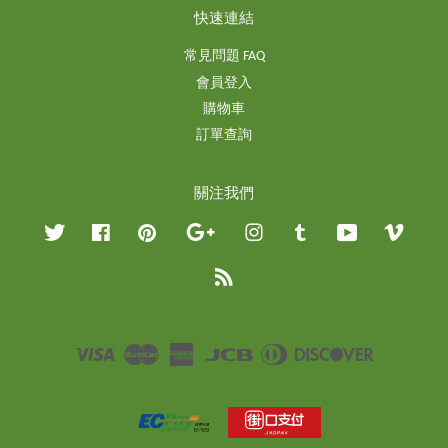
快速連結
常見問題 FAQ
會員登入
購物車
訂單查詢
關注我們
Twitter
Facebook
Pinterest
Google
Instagram
Tumblr
YouTube
Vimeo
RSS
Visa
Master
American
JCB
Diners
Discover
Express
Club