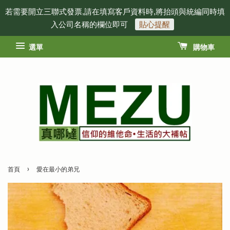
若需要開立三聯式發票,請在填寫客戶資料時,將抬頭與統編同時填
入公司名稱的欄位即可
貼心提醒
選單
購物車
›
首頁
愛在最小的弟兄