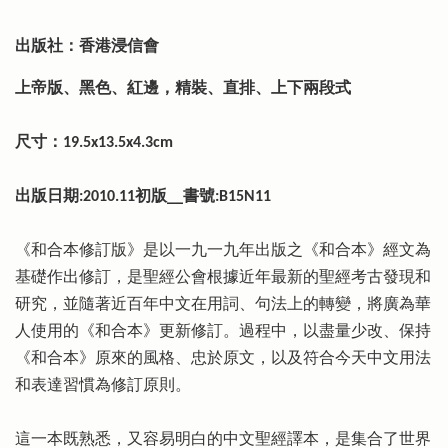
出版社：香港浸信會
上帝版、黑色、紅邊，精裝、直排、上下兩段式
尺寸：19.5x13.5x4.3cm
出版日期:2010.11初版__書號:B15N11
《和合本修訂版》是以一九一九年出版之《和合本》經文為
基礎作出修訂，是聖經公會根據近年最新的聖經考古發現和
研究，並隨著近百年中文在用詞、句法上的轉變，將廣為華
人使用的《和合本》更新修訂。過程中，以盡量少改、保持
《和合本》原來的風格、忠於原文，以及符合今天中文用法
和表達習慣為修訂原則。
這一本既熟悉，又容易明白的中文聖經譯本，是集合了世界