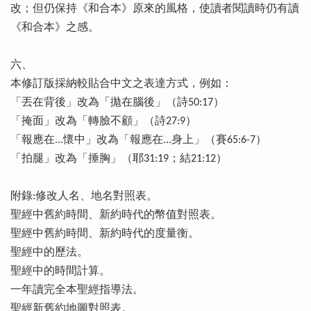
改；但仍保持《和合本》原來的風格，使讀者閱讀時仍有讀
《和合本》之感。
六、
本修訂版採納較貼合中文之表達方式，例如：
「丟在背後」改為「拋在腦後」（詩50:17）
「掩面」改為「轉臉不顧」（詩27:9）
「報應在...懷中」改為「報應在...身上」（賽65:6-7）
「拍腿」改為「捶胸」（耶31:19；結21:12）
附錄:修改人名、地名對照表。
聖經中舊約時間、新約時代的幣值對照表。
聖經中舊約時間、新約時代的度量衡。
聖經中的歷法。
聖經中的時間計算。
一年讀完全本聖經指導法。
聖經新舊約地圖對照表。