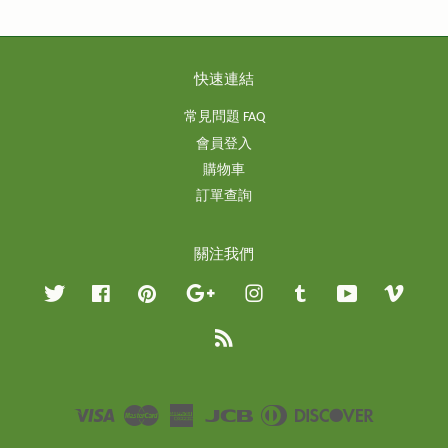
快速連結
常見問題 FAQ
會員登入
購物車
訂單查詢
關注我們
Twitter
Facebook
Pinterest
Google
Instagram
Tumblr
YouTube
Vimeo
RSS
Visa
Master
American
JCB
Diners
Discover
Express
Club