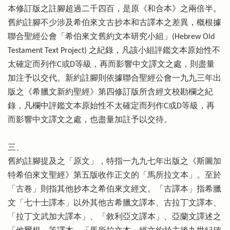
本修訂版之註腳超過二千四百，是原《和合本》之兩倍半。
舊約註腳不少涉及希伯來文古抄本和古譯本之差異，概根據
聯合聖經公會「希伯來文舊約文本研究小組」(Hebrew Old
Testament Text Project) 之紀錄，凡該小組評鑑文本原始性不
太確定而列作C或D等級，再而影響中文譯文之處，則盡量
加注予以交代。新約註腳則依據聯合聖經公會一九九三年出
版之《希臘文新約聖經》第四修訂版所含經文校勘欄之紀
錄，凡欄中評鑑文本原始性不太確定而列作C或D等級，再
而影響中文譯文之處，也盡量加註予以交待。
三、
舊約註腳提及之「原文」，特指一九九七年出版之《斯圖加
特希伯來文聖經》第五版收作正文的「馬所拉文本」。至於
「古卷」則指其他抄本之希伯來文經文。「古譯本」指希臘
文「七十士譯本」以外其他古希臘文譯本、古拉丁文譯本、
「拉丁文武加大譯本」、「敘利亞文譯本」、亞蘭文譯述之