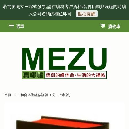
若需要開立三聯式發票,請在填寫客戶資料時,將抬頭與統編同時填
入公司名稱的欄位即可
貼心提醒
選單
購物車
›
首頁
和合本聖經修訂版（浸、上帝版）