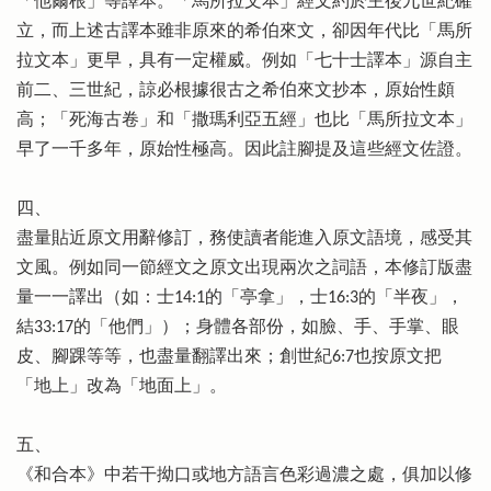
「他爾根」等譯本。「馬所拉文本」經文約於主後九世紀確
立，而上述古譯本雖非原來的希伯來文，卻因年代比「馬所
拉文本」更早，具有一定權威。例如「七十士譯本」源自主
前二、三世紀，諒必根據很古之希伯來文抄本，原始性頗
高；「死海古卷」和「撒瑪利亞五經」也比「馬所拉文本」
早了一千多年，原始性極高。因此註腳提及這些經文佐證。
四、
盡量貼近原文用辭修訂，務使讀者能進入原文語境，感受其
文風。例如同一節經文之原文出現兩次之詞語，本修訂版盡
量一一譯出（如：士14:1的「亭拿」，士16:3的「半夜」，
結33:17的「他們」）；身體各部份，如臉、手、手掌、眼
皮、腳踝等等，也盡量翻譯出來；創世紀6:7也按原文把
「地上」改為「地面上」。
五、
《和合本》中若干拗口或地方語言色彩過濃之處，俱加以修