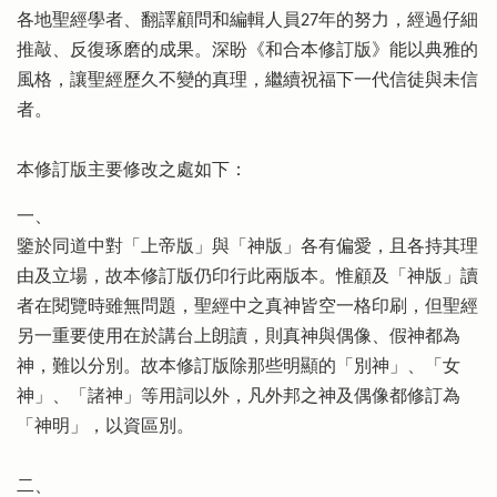
各地聖經學者、翻譯顧問和編輯人員27年的努力，經過仔細
推敲、反復琢磨的成果。深盼《和合本修訂版》能以典雅的
風格，讓聖經歷久不變的真理，繼續祝福下一代信徒與未信
者。
本修訂版主要修改之處如下：
一、
鑒於同道中對「上帝版」與「神版」各有偏愛，且各持其理
由及立場，故本修訂版仍印行此兩版本。惟顧及「神版」讀
者在閱覽時雖無問題，聖經中之真神皆空一格印刷，但聖經
另一重要使用在於講台上朗讀，則真神與偶像、假神都為
神，難以分別。故本修訂版除那些明顯的「別神」、「女
神」、「諸神」等用詞以外，凡外邦之神及偶像都修訂為
「神明」，以資區別。
二、