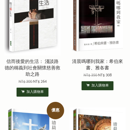
信而後愛的生活： 淺談路
清晨嗎哪到我家：希伯來
德的稱義到社會關懷慈善救
書、雅各書
助之路
NT$ 350
NT$ 308
NT$ 300
NT$ 264
加入購物車
加入購物車
優惠