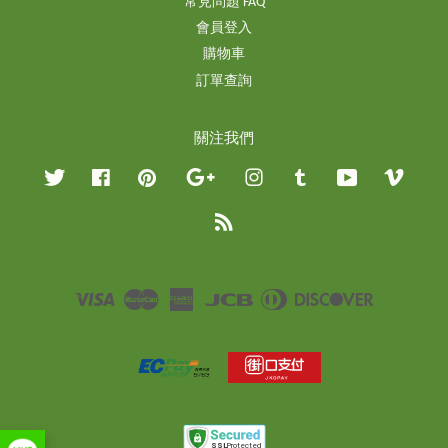
常見問題 FAQ
會員登入
購物車
訂單查詢
關注我們
Twitter
Facebook
Pinterest
Google
Instagram
Tumblr
YouTube
Vimeo
RSS
Visa
Master
American
JCB
Diners
Discover
Express
Club