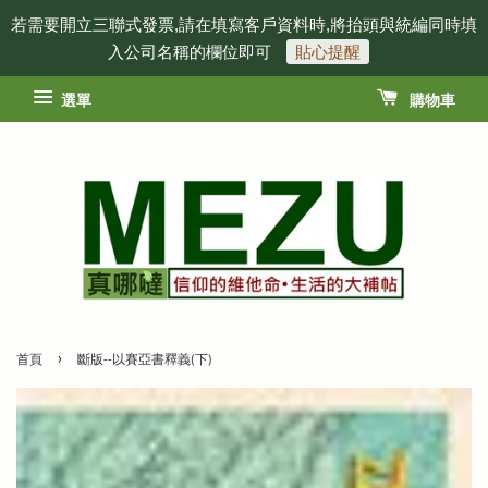
若需要開立三聯式發票,請在填寫客戶資料時,將抬頭與統編同時填
入公司名稱的欄位即可
貼心提醒
選單
購物車
›
首頁
斷版--以賽亞書釋義(下)