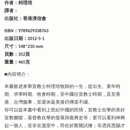
作者：柯理培
譯者：
出版社：香港浸信會
ISBN：9789629338763
出版日期：2012-5-1
尺寸：148*210 mm
頁數：352頁
重量：465克
■內容簡介：
本書敘述來華宣教士柯理培牧師的一生，從出生、童年時
期、求學時期、牧會時期，至中國任宣教士時期，及至香
港、台灣服事，並退休返美後仍傳道不綴。
你可以從本書中看到上世紀中國的民情，宣教士在華的美好
宣教腳蹤，基督教在華的發展與復興史等；更可以看到神興
起一個人，並非在溫室中，而在於艱難試煉；非憑其恩賜才