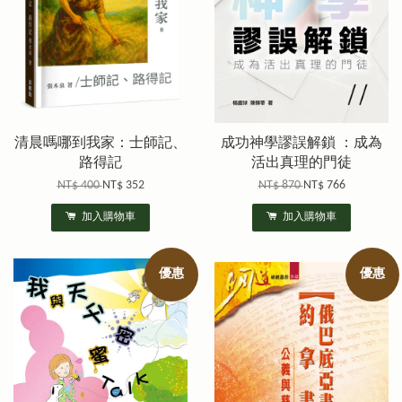
清晨嗎哪到我家：士師記、
成功神學謬誤解鎖 ：成為
路得記
活出真理的門徒
NT$ 400
NT$ 352
NT$ 870
NT$ 766
加入購物車
加入購物車
優惠
優惠