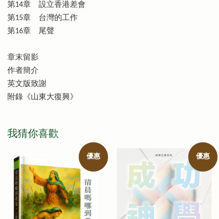
第14章 設立香港差會
第15章 台灣的工作
第16章 尾聲
章末留影
作者簡介
英文版致謝
附錄《山東大復興》
我猜你喜歡
優惠
優惠