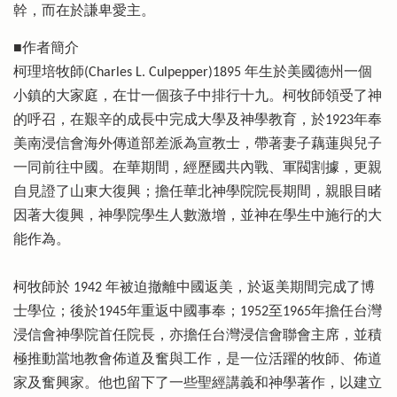
幹，而在於謙卑愛主。
■作者簡介
柯理培牧師(Charles L. Culpepper)1895 年生於美國德州一個
小鎮的大家庭，在廿一個孩子中排行十九。柯牧師領受了神
的呼召，在艱辛的成長中完成大學及神學教育，於1923年奉
美南浸信會海外傳道部差派為宣教士，帶著妻子藕蓮與兒子
一同前往中國。在華期間，經歷國共內戰、軍閥割據，更親
自見證了山東大復興；擔任華北神學院院長期間，親眼目睹
因著大復興，神學院學生人數激增，並神在學生中施行的大
能作為。
柯牧師於 1942 年被迫撤離中國返美，於返美期間完成了博
士學位；後於1945年重返中國事奉；1952至1965年擔任台灣
浸信會神學院首任院長，亦擔任台灣浸信會聯會主席，並積
極推動當地教會佈道及奮與工作，是一位活躍的牧師、佈道
家及奮興家。他也留下了一些聖經講義和神學著作，以建立