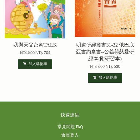
我與天父密蜜TALK
明道研經叢書31-32 俄巴底
亞書約拿書--公義與慈愛研
NT$ 800
NT$ 704
經本(附研習本)
加入購物車
NT$ 600
NT$ 530
加入購物車
快速連結
常見問題 FAQ
會員登入