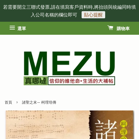
若需要開立三聯式發票,請在填寫客戶資料時,將抬頭與統編同時填
入公司名稱的欄位即可
貼心提醒
選單
購物車
›
首頁
諸聖之末— 柯理培傳