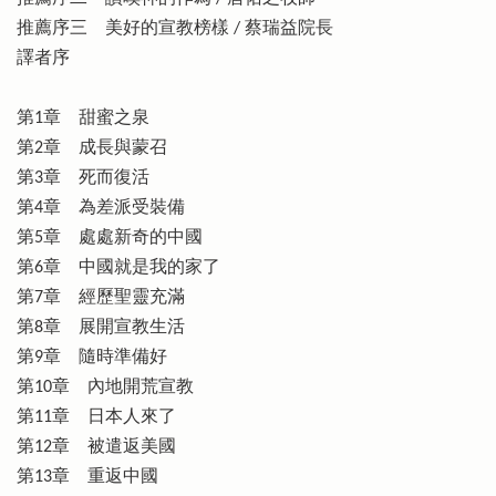
推薦序三 美好的宣教榜樣 / 蔡瑞益院長
譯者序
第1章 甜蜜之泉
第2章 成長與蒙召
第3章 死而復活
第4章 為差派受裝備
第5章 處處新奇的中國
第6章 中國就是我的家了
第7章 經歷聖靈充滿
第8章 展開宣教生活
第9章 隨時準備好
第10章 內地開荒宣教
第11章 日本人來了
第12章 被遣返美國
第13章 重返中國