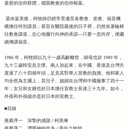
基督的信仰群體，穩固教會的信仰根墓。
退休返美後，柯牧師仍經常受邀至各教會、差會、福音機
構擔任特別講員；甚至在醫院最後的日子裡，仍然坐著輪椅
往教會講道，忠心地履行向神的承諾──只要一息尚存，便繼
續傳講福音。
1986 年，柯牧師以九十一歲高齡離世，師母也於 1989 年，
九十三歲時安息主懷。兩人加起來，在中國、香港及台灣共
度過了八十四個年頭，足見其對華人宣教的負擔。他和家人
均全然為主擺上，其兒子、媳婦在台灣和中國服事了四十一
年；女兒和女婿也於日本擔任宣教士長達三十九年。如今，
外孫和外孫媳亦是於日本的宣教士。
■目錄
推薦序一 深摯的感謝 / 柯美琳
推薦序二 讚嘆神的作為 / 唐佑之牧師