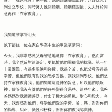
響。「在家教育」兩年後，她的婚姻瀕臨破碎，只好送兒子
到公立學校，同時努力挽回婚姻。婚姻穩固後，丈夫終於同
意再作「在家教育」。
我知道誰掌管明天
以下節錄一位在家自學高中生的畢業演講詞：
今天，我非常感激父母智慧地選擇「在家教育」。然而當
時，我全然反對這決定，更氣憤他們罔顧我的抗議。第一年
非常困難，有很多眼淚和踫撞，我很辛苦，也把父母弄得很
辛苦。但他們沒有對我的懇求妥協，讓我回到學校。他們堅
持在家裡教育我，他們知道這是神的旨意，所以他們順服
神，儘管我沒有讓他們的任務變得容易些。這些年來，我爸
爸媽媽對我循循善誘，付出了極大的勇氣、耐心和毅力。今
天，我要感謝他們，尊崇他們愛的辛勞。爸，媽，謝謝你們
的勸導、糾正、犧牲和榜樣，謝謝你們教我認識神。