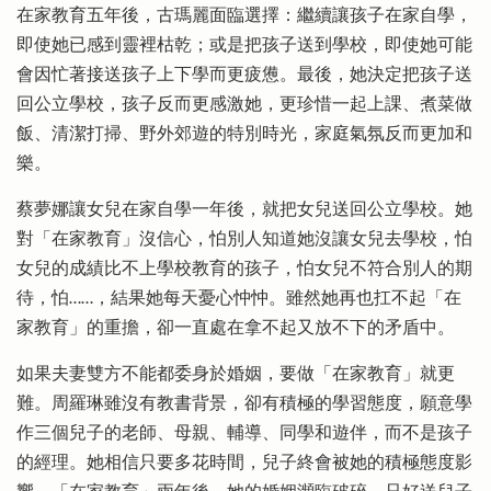
在家教育五年後，古瑪麗面臨選擇：繼續讓孩子在家自學，
即使她已感到靈裡枯乾；或是把孩子送到學校，即使她可能
會因忙著接送孩子上下學而更疲憊。最後，她決定把孩子送
回公立學校，孩子反而更感激她，更珍惜一起上課、煮菜做
飯、清潔打掃、野外郊遊的特別時光，家庭氣氛反而更加和
樂。
蔡夢娜讓女兒在家自學一年後，就把女兒送回公立學校。她
對「在家教育」沒信心，怕別人知道她沒讓女兒去學校，怕
女兒的成績比不上學校教育的孩子，怕女兒不符合別人的期
待，怕……，結果她每天憂心忡忡。雖然她再也扛不起「在
家教育」的重擔，卻一直處在拿不起又放不下的矛盾中。
如果夫妻雙方不能都委身於婚姻，要做「在家教育」就更
難。周羅琳雖沒有教書背景，卻有積極的學習態度，願意學
作三個兒子的老師、母親、輔導、同學和遊伴，而不是孩子
的經理。她相信只要多花時間，兒子終會被她的積極態度影