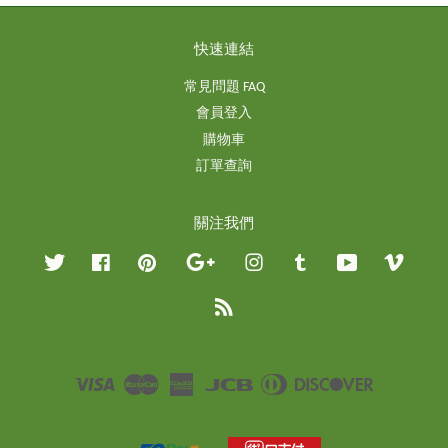
快速連結
常見問題 FAQ
會員登入
購物車
訂單查詢
關注我們
Twitter
Facebook
Pinterest
Google
Instagram
Tumblr
YouTube
Vimeo
RSS
Visa
Master
American
JCB
Diners
Discover
Express
Club