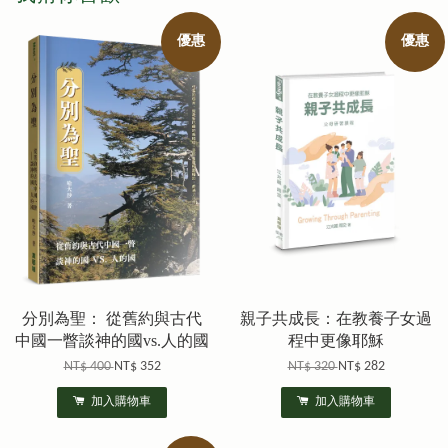
優惠
優惠
分別為聖： 從舊約與古代
親子共成長：在教養子女過
中國一瞥談神的國vs.人的國
程中更像耶穌
NT$ 400
NT$ 352
NT$ 320
NT$ 282
加入購物車
加入購物車