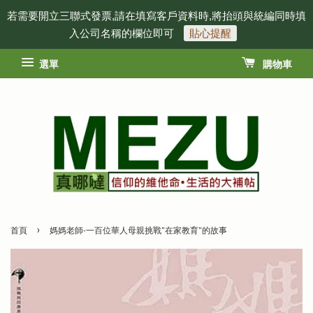
若需要開立三聯式發票,請在填寫客戶資料時,將抬頭與統編同時填
入公司名稱的欄位即可
貼心提醒
選單
購物車
›
首頁
媽媽老師-一百位華人母親挑戰"在家教育"的故事