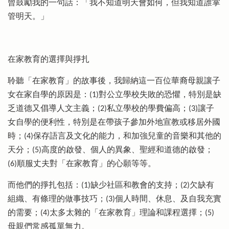
曾鼓勵我的一句話：「我不知道明天會如何，但我知道誰掌
管明天。」
在家教育的選擇與掙扎
聆聽「在家教育」的故事後，我歸納這一百位華裔母親讓子
女在家自學的原因是：(1)對公立學校失敗的恐懼，特別是缺
乏道德又倡導人文主義；(2)私立學校的學費偏高；(3)讓子
女自學的便利性，特別是在帶孩子參加外地宣教或移居外國
時；(4)保存語言及文化的能力，和加強兒童的音樂和其他的
天分；(5)高度的啟發、個人的異象、聖經和道德的啟發；
(6)順服丈夫對「在家教育」的心願等等。
而他們的掙扎包括：(1)缺少社區和教會的支持；(2)欠缺有
組織、有條理的做事技巧；(3)個人時間、休息、及自我充實
的需要；(4)太多太雜的「在家教育」理論和課程選擇；(5)
母親們常感孤單無力。