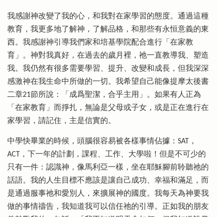
我感謝神改變了我的心，和我對在家學習的態度。通過這種
教育，我更多地了解神，了解品格，和那些有永恒意義的東
西。我感謝神引導我們家和培基學院配合進行「在家教
育」。神對我真好，在過去的歲月裡，祂一直教導我、塑造
我。我仍然有很多需要學習、提升、改變和成長，但我深深
感激神在我生命中所做的一切。我希望自己能像提摩太後書
二章21節所說：「成爲聖潔，合乎主用」。如果有人正為
「在家教育」而掙扎，無論是父母或子女，或是正在進行在
家學習，請記住，主是信實的。
中學快畢業的時候，頭腦很容易被各樣事情佔據：SAT，
ACT，下一年的計劃，課程、工作、大學啦！但是不可少的
只有一件：認識神，像馬利亞一樣，坐在耶穌腳前聆聽祂的
話語。我的人生目標不應該是讓自己成功、幸福和滿足，而
是通過服事祂和愛別人，來擴展神的國度。我每天為神要我
做的事情禱告，我知道我可以信任祂的引導。正如我的朋友