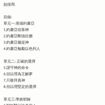
始採用.
目錄:
單元一:英雄約書亞
1.約書亞信靠神
2.約書亞剛強壯膽
3.約書亞服從神
4.約書亞勉勵以色列人
單元二: 正確的選擇
5.謹守神的命令
6.但以理為王解夢
7.只敬拜真神
8.但以理堅定的選擇
單元三:學效耶穌