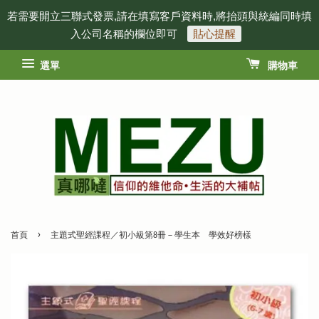
若需要開立三聯式發票,請在填寫客戶資料時,將抬頭與統編同時填
入公司名稱的欄位即可
貼心提醒
選單
購物車
›
首頁
主題式聖經課程／初小級第8冊－學生本 學效好榜樣