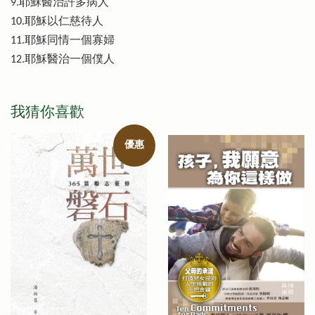
9.耶穌醫治許多病人
10.耶穌以仁慈待人
11.耶穌同情一個寡婦
12.耶穌醫治一個僕人
我猜你喜歡
優惠