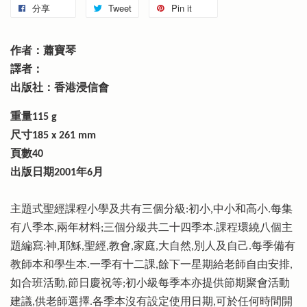
分享
Tweet
Pin it
作者：蕭寶琴
譯者：
出版社：香港浸信會
重量115 g
尺寸185 x 261 mm
頁數40
出版日期2001年6月
主題式聖經課程小學及共有三個分級:初小,中小和高小.每集
有八季本,兩年材料;三個分級共二十四季本.課程環繞八個主
題編寫:神,耶穌,聖經,教會,家庭,大自然,別人及自己.每季備有
教師本和學生本.一季有十二課,餘下一星期給老師自由安排,
如合班活動,節日慶祝等;初小級每季本亦提供節期聚會活動
建議,供老師選擇.各季本沒有設定使用日期,可於任何時間開