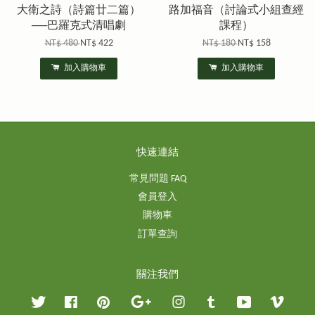
大衛之詩（詩篇廿二篇）
路加福音（討論式小組查經
──巴羅克式清唱劇
課程）
NT$ 480
NT$ 422
NT$ 180
NT$ 158
加入購物車
加入購物車
快速連結
常見問題 FAQ
會員登入
購物車
訂單查詢
關注我們
Twitter
Facebook
Pinterest
Google
Instagram
Tumblr
YouTube
Vimeo