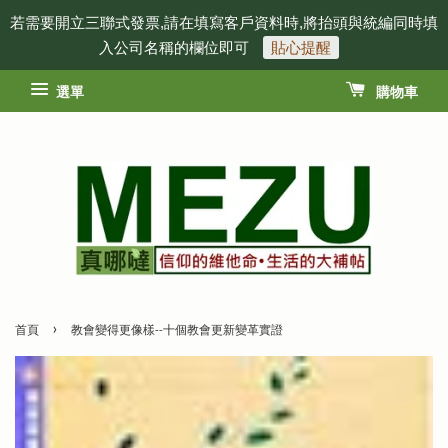
若需要開立三聯式發票,請在填寫客戶資料時,將抬頭與統編同時填
入公司名稱的欄位即可
貼心提醒
選單
購物車
›
首頁
教會變得更像樣--十個教會更新變革實證