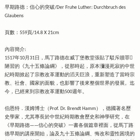
早期路德：信心的突破/Der Fruhe Luther: Durchbruch des
Glaubens
頁數：559頁/14.8 X 21cm
內容簡介:
1517年10月31日，馬丁路德在威丁堡教堂張貼了駁斥贖罪
陋習的《九十五條論綱》，從那時起，原本瀰漫死寂的中世
紀時期掀起了宗教改革運動的滔天巨浪，重新塑造了當時宗
教、社會、國家的面貌，也影響了後來整個世界的發展。迄
今，已經來到宗教改革運動500週年。
伯恩特．漢姆博士（Prof. Dr. Brendt Hamm），德國著名歷
史學家，尤其專長於中世紀時期教會歷史和神學研究，在
《早期路德——信心的突破》一書各個篇章裡面，從馬丁路
德早期的講座開始，論及九十五條論綱、悔改和靈性困境的