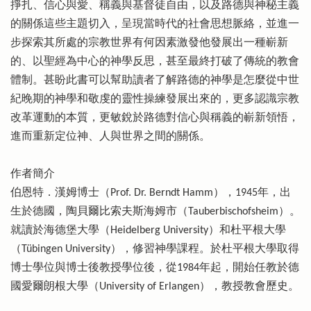
掙扎、信心與愛、稱義與基督徒自由，以及路德與神秘主義
的關係這些主題切入，呈現當時代的社會思想脈絡，並進一
步探索其所處的宗教世界有何因素激發他發展出一種嶄新
的、以聖經為中心的神學反思，甚至最終打破了傳統的教會
體制。甚盼此書可以幫助讀者了解路德的神學是怎麼從中世
紀晚期的神學和敬虔的靈性操練發展出來的，更多認識宗教
改革運動的本質，更敏銳於路德對信心與稱義的嶄新領悟，
進而重新定位神、人與世界之間的關係。
作者簡介
伯恩特．漢姆博士（Prof. Dr. Berndt Hamm），1945年，出
生於德國，陶貝爾比索夫斯海姆市（Tauberbischofsheim）。
就讀於海德堡大學（Heidelberg University）和杜平根大學
（Tübingen University），修習神學課程。於杜平根大學取得
博士學位與博士後教授學位後，從1984年起，開始任教於德
國愛爾朗根大學（University of Erlangen），教授教會歷史。