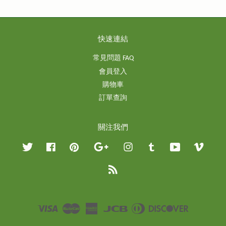
快速連結
常見問題 FAQ
會員登入
購物車
訂單查詢
關注我們
Twitter
Facebook
Pinterest
Google
Instagram
Tumblr
YouTube
Vimeo
RSS
Visa
Master
American
JCB
Diners
Discover
Express
Club