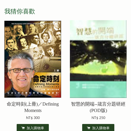
我猜你喜歡
命定時刻(上冊)／Defining
智慧的開端--箴言分題研經
Moments
(POD版)
NT$ 300
NT$ 250
加入購物車
加入購物車