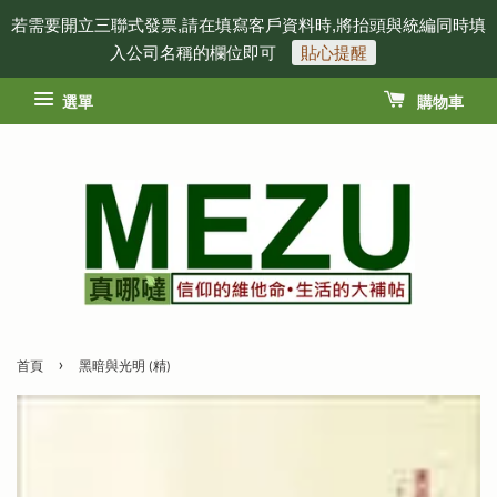
若需要開立三聯式發票,請在填寫客戶資料時,將抬頭與統編同時填
入公司名稱的欄位即可
貼心提醒
選單
購物車
›
首頁
黑暗與光明 (精)