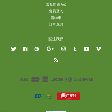
常見問題 FAQ
會員登入
購物車
訂單查詢
關注我們
Twitter
Facebook
Pinterest
Google
Instagram
Tumblr
YouTube
Vimeo
RSS
Visa
Master
American
JCB
Diners
Discover
Express
Club