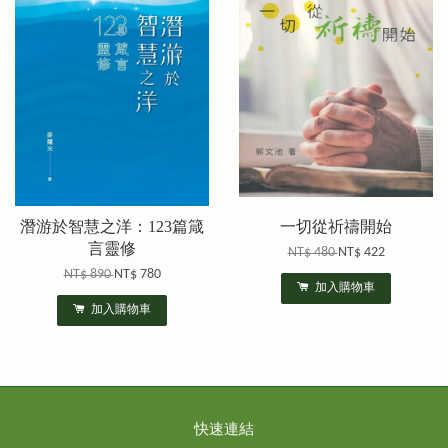
潛游於智慧之洋：123篇箴
一切從祈禱開始
言靈修
NT$ 480
NT$ 422
NT$ 890
NT$ 780
加入購物車
加入購物車
快速連結