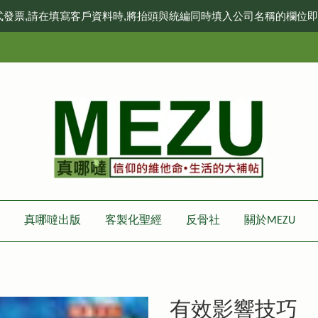
式發票,請在填寫客戶資料時,將抬頭與統編同時填入公司名稱的欄位
真哪噠出版
客製化聖經
反骨社
關於MEZU
有效影響技巧