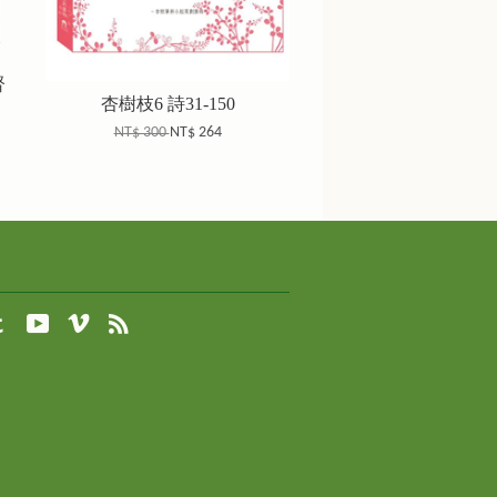
督
杏樹枝6 詩31-150
NT$ 300
NT$ 264
agram
Tumblr
YouTube
Vimeo
RSS