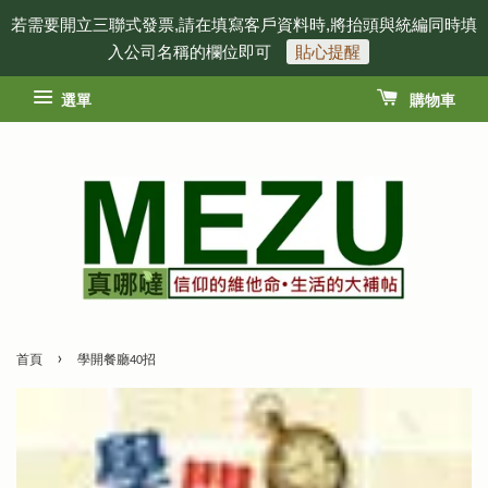
若需要開立三聯式發票,請在填寫客戶資料時,將抬頭與統編同時填
入公司名稱的欄位即可
貼心提醒
選單
購物車
›
首頁
學開餐廳40招