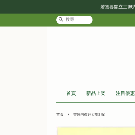
若需要開立三聯
搜尋
首頁
新品上架
注目優惠
›
首頁
豐盛的敬拜 (增訂版)