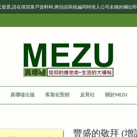
式發票,請在填寫客戶資料時,將抬頭與統編同時填入公司名稱的欄位
真哪噠出版
客製化聖經
反骨社
關於MEZU
豐盛的敬拜 (增