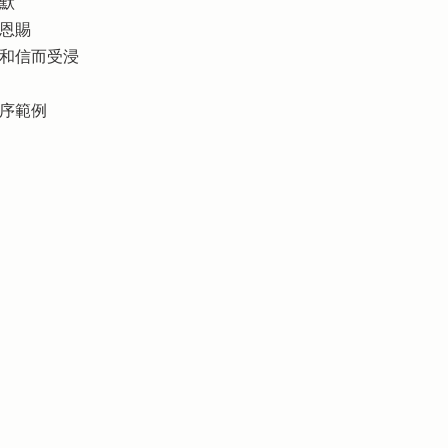
沉默
的恩賜
會和信而受浸
程序範例