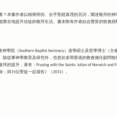
素？本書作者以精簡明切、合乎聖經真理的言詞，闡述敬拜的神
能實在地提升信徒的敬拜生活。書末附有作者結合豐富的牧會經
信會神學院（Southern Baptist Seminary）道學碩士及哲
。除從事神學教育及研究外，也曾於多間香港的教會擔任顧問牧
aying with the Saints: Julian of Norwich and Fr
旅：與15位聖徒一起禱告》（2013）。