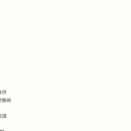
敬拜
聖藝術
宣講