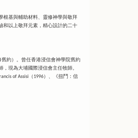
學根基與輔助材料、靈修神學與敬拜
驗和以上敬拜元素，精心設計的二十
學博士（主修舊約）。曾任香港浸信會神學院舊約
師，現為大埔國際浸信會主任牧師。
ancis of Assisi（1996）、《扭鬥：信