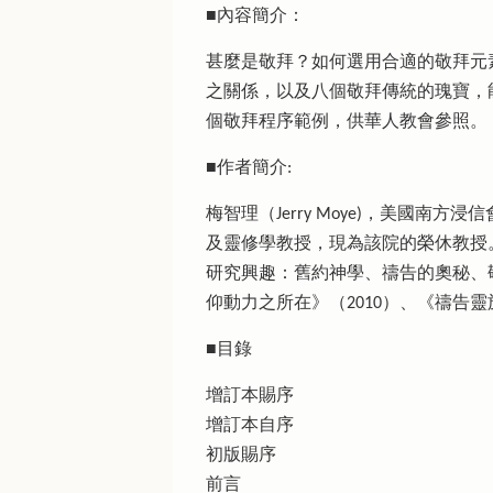
■內容簡介：
甚麼是敬拜？如何選用合適的敬拜元
之關係，以及八個敬拜傳統的瑰寶，
個敬拜程序範例，供華人教會參照。
■作者簡介:
梅智理（Jerry Moye)，美國南方浸
及靈修學教授，現為該院的榮休教授
研究興趣：舊約神學、禱告的奧秘、敬拜的提升，著有：Pr
仰動力之所在》（2010）、《禱告靈
■目錄
增訂本賜序
增訂本自序
初版賜序
前言