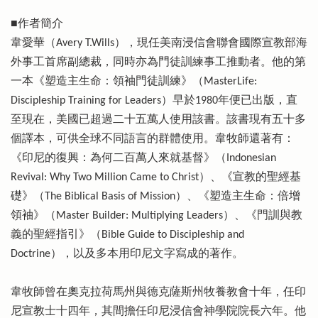
■作者簡介
韋愛華（Avery T.Wills），現任美南浸信會聯會國際宣教部海
外事工首席副總裁，同時亦為門徒訓練事工推動者。他的第
一本《塑造主生命：領袖門徒訓練》（MasterLife:
Discipleship Training for Leaders）早於1980年便已出版，直
至現在，美國已超過二十五萬人使用該書。該書現有五十多
個譯本，可供全球不同語言的群體使用。韋牧師還著有：
《印尼的復興：為何二百萬人來就基督》（Indonesian
Revival: Why Two Million Came to Christ）、《宣教的聖經基
礎》（The Biblical Basis of Mission）、《塑造主生命：倍增
領袖》（Master Builder: Multiplying Leaders）、《門訓與教
義的聖經指引》（Bible Guide to Discipleship and
Doctrine），以及多本用印尼文字寫成的著作。
韋牧師曾在奧克拉荷馬州與德克薩斯州牧養教會十年，任印
尼宣教士十四年，其間擔任印尼浸信會神學院院長六年。他