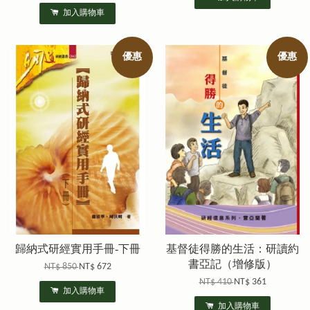
加入購物車
優惠
優惠
歸納式研經實用手冊-下冊
基督徒得勝的生活：研讀約
書亞記（增修版）
NT$ 850
NT$ 672
NT$ 410
NT$ 361
加入購物車
加入購物車