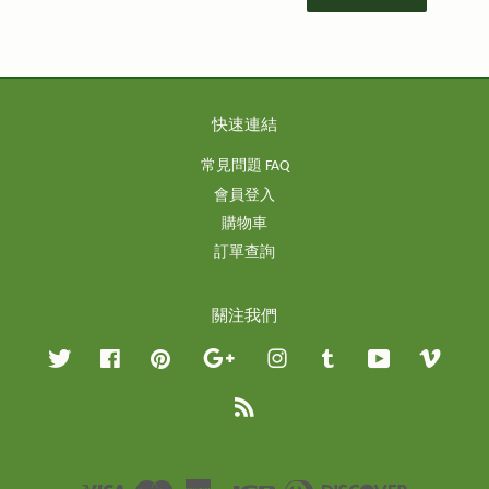
快速連結
常見問題 FAQ
會員登入
購物車
訂單查詢
關注我們
Twitter
Facebook
Pinterest
Google
Instagram
Tumblr
YouTube
Vimeo
RSS
Visa
Master
American
JCB
Diners
Discover