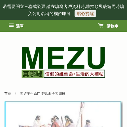
若需要開立三聯式發票,請在填寫客戶資料時,將抬頭與統編同時填
入公司名稱的欄位即可
貼心提醒
選單
購物車
›
首頁
塑造主生命門徒訓練 全套四冊