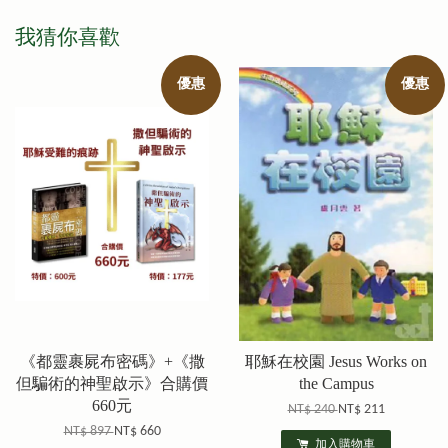
我猜你喜歡
優惠
優惠
《都靈裹屍布密碼》+《撒
耶穌在校園 Jesus Works on
但騙術的神聖啟示》合購價
the Campus
660元
NT$ 240
NT$ 211
NT$ 897
NT$ 660
加入購物車