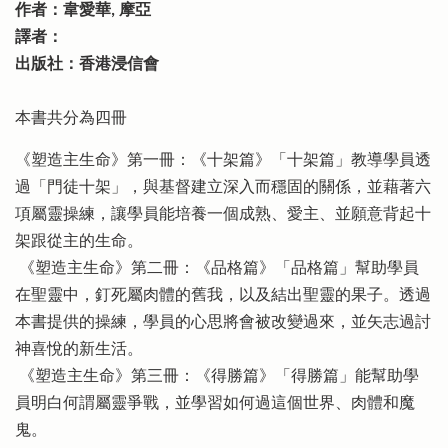
作者：韋愛華, 摩亞
譯者：
出版社：香港浸信會
本書共分為四冊
《塑造主生命》第一冊：《十架篇》「十架篇」教導學員透
過「門徒十架」，與基督建立深入而穩固的關係，並藉著六
項屬靈操練，讓學員能培養一個成熟、愛主、並願意背起十
架跟從主的生命。
《塑造主生命》第二冊：《品格篇》「品格篇」幫助學員
在聖靈中，釘死屬肉體的舊我，以及結出聖靈的果子。透過
本書提供的操練，學員的心思將會被改變過來，並矢志過討
神喜悅的新生活。
《塑造主生命》第三冊：《得勝篇》「得勝篇」能幫助學
員明白何謂屬靈爭戰，並學習如何過這個世界、肉體和魔
鬼。