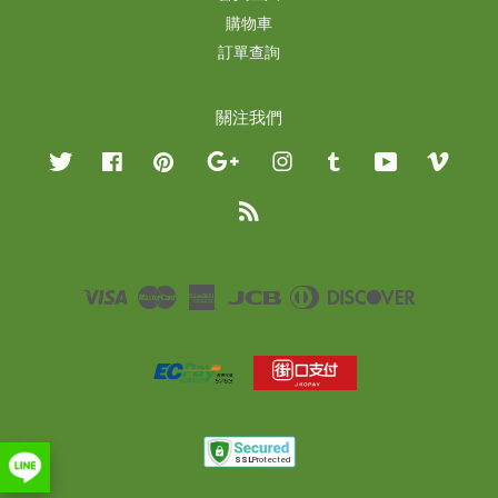
購物車
訂單查詢
關注我們
Twitter
Facebook
Pinterest
Google
Instagram
Tumblr
YouTube
Vimeo
RSS
Visa
Master
American
JCB
Diners
Discover
Express
Club