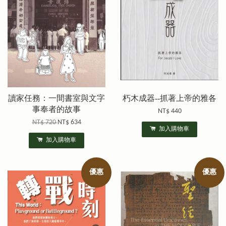
讀家任務：一間書室與文字
朽木成器--抓著上帝的雅各
事奉者的故事
NT$ 440
NT$ 720
NT$ 634
加入購物車
加入購物車
優惠
優惠