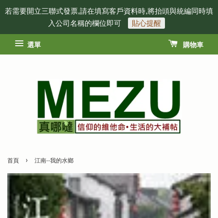
若需要開立三聯式發票,請在填寫客戶資料時,將抬頭與統編同時填
入公司名稱的欄位即可
貼心提醒
選單
購物車
›
首頁
江南--我的水鄉