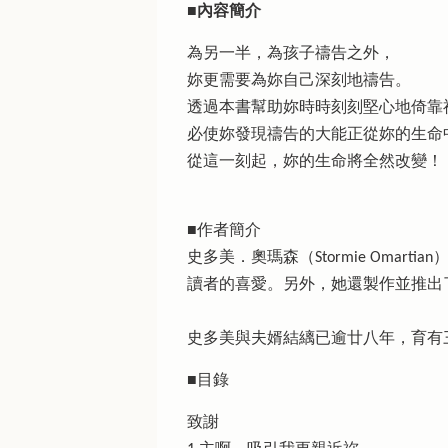
■內容簡介
為另一半，為孩子禱告之外，
妳更需要為妳自己深刻地禱告。
透過本書幫助妳時時刻刻堅心地倚靠
必使妳發現禱告的大能正從妳的生命
從這一刻起，妳的生命將全然改變！
■作者簡介
史多美．奧瑪森（Stormie Om
讀者的喜愛。另外，她還製作並推
史多美與夫婿結縭已逾廿八年，育有
■目錄
致謝