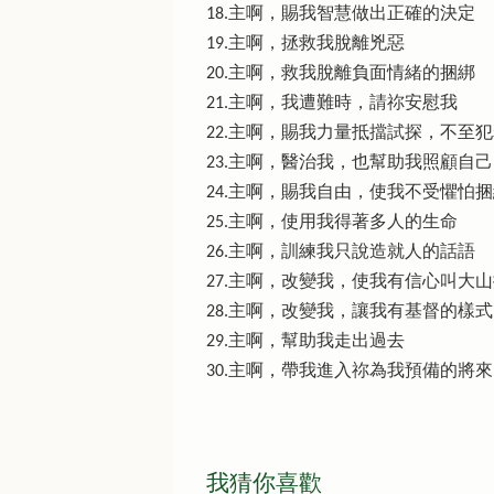
18.主啊，賜我智慧做出正確的決定
19.主啊，拯救我脫離兇惡
20.主啊，救我脫離負面情緒的捆綁
21.主啊，我遭難時，請祢安慰我
22.主啊，賜我力量抵擋試探，不至
23.主啊，醫治我，也幫助我照顧自
24.主啊，賜我自由，使我不受懼怕
25.主啊，使用我得著多人的生命
26.主啊，訓練我只說造就人的話語
27.主啊，改變我，使我有信心叫大
28.主啊，改變我，讓我有基督的樣式
29.主啊，幫助我走出過去
30.主啊，帶我進入祢為我預備的將來
我猜你喜歡