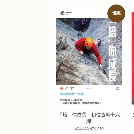
優惠
「培」你成長：初信造就十六
課
NT$ 420
NT$ 370