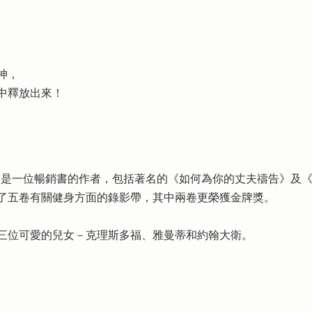
神，
中釋放出來！
artian）是一位暢銷書的作者，包括著名的《如何為你的丈夫禱告
出了五卷有關健身方面的錄影帶，其中兩卷更榮獲金牌獎。
三位可愛的兒女－克理斯多福、雅曼蒂和約翰大衛。