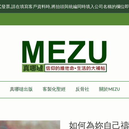
式發票,請在填寫客戶資料時,將抬頭與統編同時填入公司名稱的欄位
真哪噠出版
客製化聖經
反骨社
關於MEZU
如何為妳自己