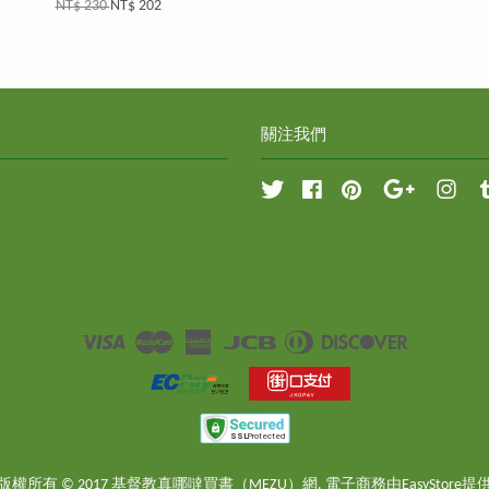
NT$ 230
NT$ 202
關注我們
Twitter
Facebook
Pinterest
Google
Inst
Visa
Master
American
JCB
Diners
Discover
Express
Club
版權所有 © 2017 基督教真哪噠買書（MEZU）網. 電子商務由
EasyStore
提