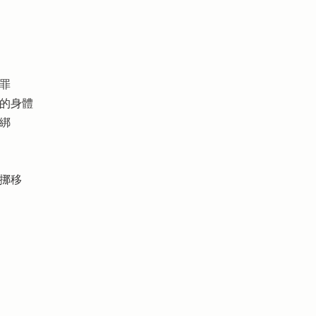
犯罪
己的身體
捆綁
山挪移