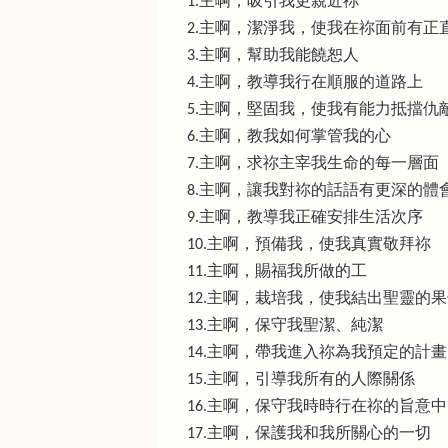
1.主啊，吸引我更親近祢
2.主啊，潔淨我，使我在祢面前有正
3.主啊，幫助我能饒恕人
4.主啊，教導我行在順服的道路上
5.主啊，堅固我，使我有能力抵擋仇
6.主啊，教我如何掌管我的心
7.主啊，求祢主宰我生命的每一層面
8.主啊，讓我對祢的話語有更深的體
9.主啊，教導我正確安排生活次序
10.主啊，預備我，使我真實敬拜祢
11.主啊，賜福我所做的工
12.主啊，栽培我，使我結出聖靈的
13.主啊，保守我聖潔、純潔
14.主啊，帶我進入祢為我預定的計畫
15.主啊，引導我所有的人際關係
16.主啊，保守我時時行在祢的旨意中
17.主啊，保護我和我所關心的一切