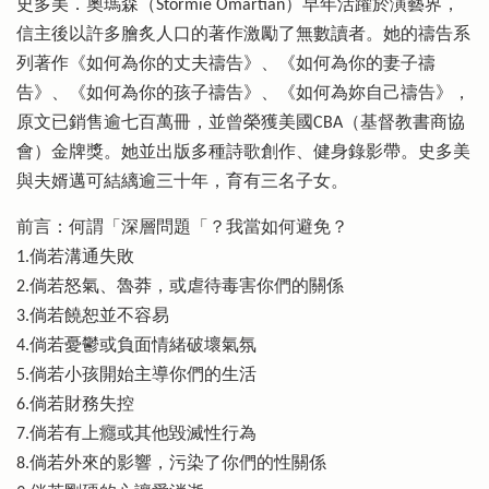
史多美．奧瑪森（Stormie Omartian）早年活躍於演藝界，
信主後以許多膾炙人口的著作激勵了無數讀者。她的禱告系
列著作《如何為你的丈夫禱告》、《如何為你的妻子禱
告》、《如何為你的孩子禱告》、《如何為妳自己禱告》，
原文已銷售逾七百萬冊，並曾榮獲美國CBA（基督教書商協
會）金牌獎。她並出版多種詩歌創作、健身錄影帶。史多美
與夫婿邁可結縭逾三十年，育有三名子女。
前言：何謂「深層問題「？我當如何避免？
1.倘若溝通失敗
2.倘若怒氣、魯莽，或虐待毒害你們的關係
3.倘若饒恕並不容易
4.倘若憂鬱或負面情緒破壞氣氛
5.倘若小孩開始主導你們的生活
6.倘若財務失控
7.倘若有上癮或其他毀滅性行為
8.倘若外來的影響，污染了你們的性關係