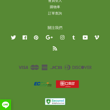
會員登入
購物車
訂單查詢
關注我們
Twitter
Facebook
Pinterest
Google
Instagram
Tumblr
YouTube
Vimeo
RSS
Visa
Master
American
JCB
Diners
Discover
Express
Club