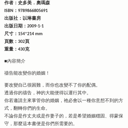
作者：史多美．奧瑪森
ISBN：9789866805691
出版社：以琳書房
出版日期：2009-1-1
尺寸：154*214 mm
頁數：302頁
重量：430克
■內容簡介
禱告能改變你的婚姻！
要改變自己很困難，而你也改變不了你的配偶。
透過你的禱告，神的大能便得以運行其中。
你若邀請主來掌管你的婚姻，祂必會以一種你意想不到的方
式，翻轉你們的生命。
不論你是作丈夫或是作妻子的，若是希望婚姻穩固、得蒙保
守，那麼這本書便是你們所需要的。