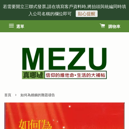
若需要開立三聯式發票,請在填寫客戶資料時,將抬頭與統編同時填
入公司名稱的欄位即可
貼心提醒
選單
購物車
›
首頁
如何為婚姻的難題禱告