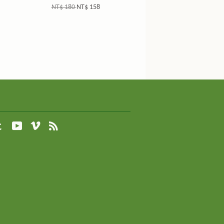
NT$ 180
NT$ 158
agram
Tumblr
YouTube
Vimeo
RSS