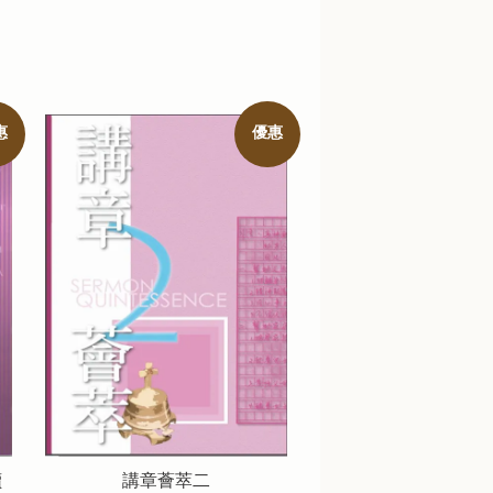
惠
優惠
讀
講章薈萃二