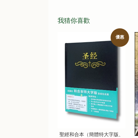
我猜你喜歡
優惠
聖經和合本（簡體特大字版、