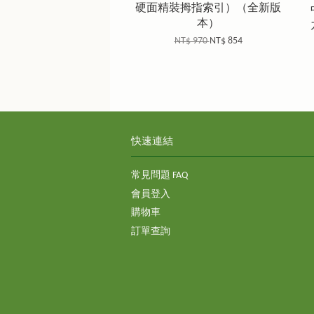
硬面精裝拇指索引）（全新版
本）
NT$ 970
NT$ 854
快速連結
常見問題 FAQ
會員登入
購物車
訂單查詢