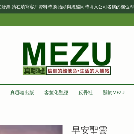
式發票,請在填寫客戶資料時,將抬頭與統編同時填入公司名稱的欄位
真哪噠出版
客製化聖經
反骨社
關於MEZU
早安聖靈