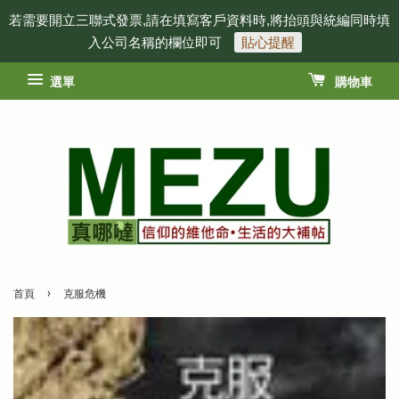
若需要開立三聯式發票,請在填寫客戶資料時,將抬頭與統編同時填
入公司名稱的欄位即可
貼心提醒
選單
購物車
›
首頁
克服危機