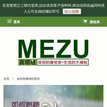
若需要開立三聯式發票,請在填寫客戶資料時,將抬頭與統編同時填
入公司名稱的欄位即可
貼心提醒
選單
購物車
›
首頁
如何聆聽神的聲音