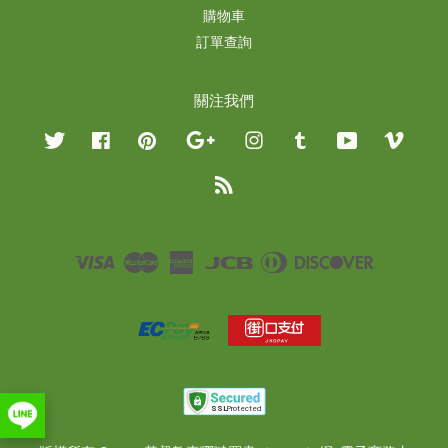
購物車
訂單查詢
關注我們
Twitter
Facebook
Pinterest
Google
Instagram
Tumblr
YouTube
Vimeo
RSS
Visa
Master
American
JCB
Diners
Discover
Express
Club