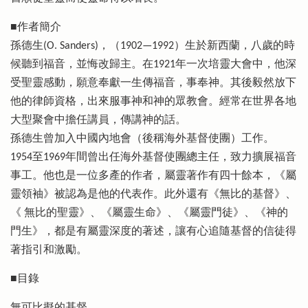
■作者簡介
孫德生(O. Sanders)，（1902—1992）生於新西蘭，八歲的時
候聽到福音，並悔改歸主。在1921年一次培靈大會中，他深
受聖靈感動，願意奉獻一生傳福音，事奉神。其後毅然放下
他的律師資格，出來服事神和神的眾教會。經常在世界各地
大型聚會中擔任講員，傳講神的話。
孫德生曾加入中國內地會（後稱海外基督使團）工作。
1954至1969年間曾出任海外基督使團總主任，致力擴展福音
事工。他也是一位多產的作者，屬靈著作有四十餘本，《屬
靈領袖》被認為是他的代表作。此外還有《無比的基督》、
《 無比的聖靈》、《屬靈生命》、《屬靈門徒》、《神的
門生》，都是有屬靈深度的著述，讓有心追隨基督的信徒得
著指引和激勵。
■目錄