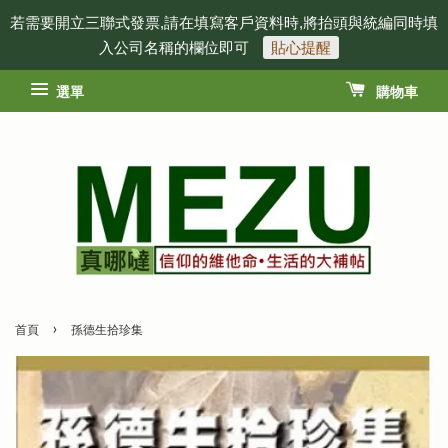
若需要開立三聯式發票,請在填寫客戶資料時,將抬頭與統編同時填
入公司名稱的欄位即可
貼心提醒
選單
購物車
›
首頁
孫德生拾珍集