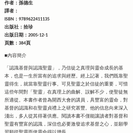
作者：孫德生
譯者：
ISBN：9789622411135
出版社：拾珍
出版日期：2005-12-1
頁數：384頁
■內容簡介
「認識基督與認識聖靈」，乃信徒之真理與靈命成長的基
本，也是一生所當有的追求與經歷。經上記著，我們既靠聖
靈得生，就當靠聖靈行事。可見聖靈之於信徒的重要，可惜
這些年間對「聖靈」在真理上的曲解、誤解不少，使聖徒無
所適從。本書作者曾為開西大會的講員，具豐富的靈命，對
基督的認識和在聖靈貞禮上之研究甚豐。他的信息向來深入
淺出，多人從其得著供應。閱讀本書不僅能讓讀者對基督和
聖靈有豐富的認識，深信也必要激發追求基督之心，並願學
習順從聖靈而使靈命得以增長。