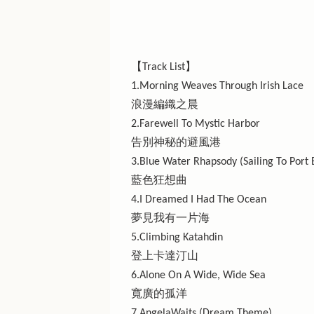
【Track List】
1.Morning Weaves Through Irish Lace
浪漫編織之晨
2.Farewell To Mystic Harbor
告別神秘的避風港
3.Blue Water Rhapsody (Sailing To Port 
藍色狂想曲
4.I Dreamed I Had The Ocean
夢見我有一片海
5.Climbing Katahdin
登上卡達汀山
6.Alone On A Wide, Wide Sea
寬廣的孤洋
7.AngelaWaits (Dream Theme)