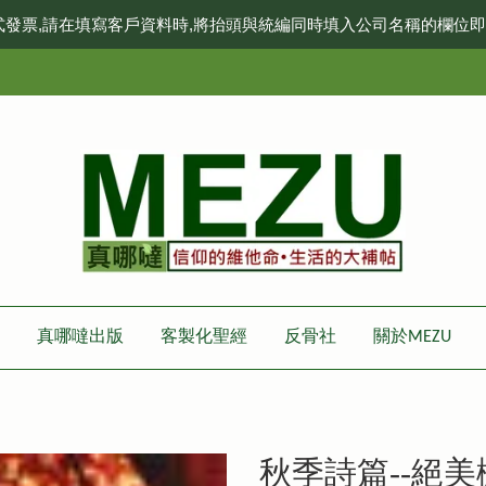
式發票,請在填寫客戶資料時,將抬頭與統編同時填入公司名稱的欄位
真哪噠出版
客製化聖經
反骨社
關於MEZU
秋季詩篇--絕