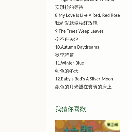
安琪拉的等待
8.My Love Is Like A Red, Red Rose
我的愛就像枝紅玫瑰
9.The Trees Weep Leaves
樹不再哭泣
10.Autumn Daydreams
秋季詩篇
11.Winter Blue
藍色的冬天
12.Baby's Bed's A Silver Moon
銀色的月光照在寶寶的床上
我猜你喜歡