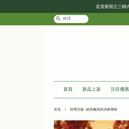
若需要開立三聯
搜尋
首頁
新品上架
注目優惠
›
首頁
秋季詩篇--絕美楓情的演奏專輯