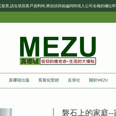
式發票,請在填寫客戶資料時,將抬頭與統編同時填入公司名稱的欄位
真哪噠出版
客製化聖經
反骨社
關於MEZU
磐石上的家庭-