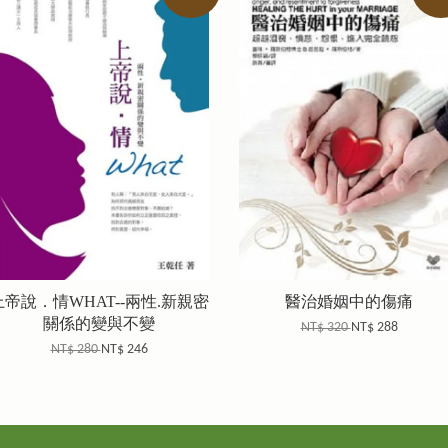
上帝說．情WHAT--兩性.新親密
醫治婚姻中的傷痛
關係的變與不變
NT$ 320
NT$ 288
NT$ 280
NT$ 246