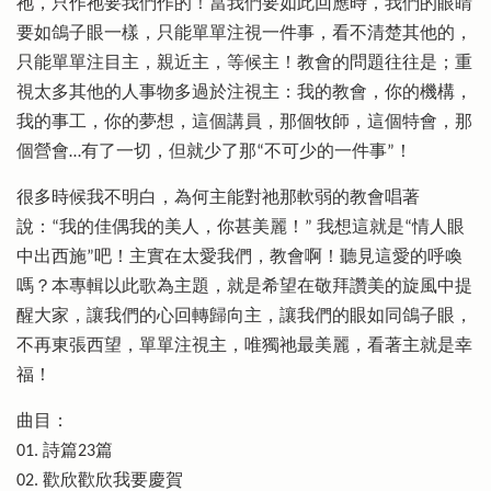
祂，只作祂要我們作的！當我們要如此回應時，我們的眼睛
要如鴿子眼一樣，只能單單注視一件事，看不清楚其他的，
只能單單注目主，親近主，等候主！教會的問題往往是；重
視太多其他的人事物多過於注視主：我的教會，你的機構，
我的事工，你的夢想，這個講員，那個牧師，這個特會，那
個營會…有了一切，但就少了那“不可少的一件事”！
很多時候我不明白，為何主能對祂那軟弱的教會唱著
說：“我的佳偶我的美人，你甚美麗！” 我想這就是“情人眼
中出西施”吧！主實在太愛我們，教會啊！聽見這愛的呼喚
嗎？本專輯以此歌為主題，就是希望在敬拜讚美的旋風中提
醒大家，讓我們的心回轉歸向主，讓我們的眼如同鴿子眼，
不再東張西望，單單注視主，唯獨祂最美麗，看著主就是幸
福！
曲目：
01. 詩篇23篇
02. 歡欣歡欣我要慶賀