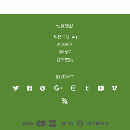
快速連結
常見問題 FAQ
會員登入
購物車
訂單查詢
關注我們
Twitter
Facebook
Pinterest
Google
Instagram
Tumblr
YouTube
Vimeo
RSS
Visa
Master
American
JCB
Diners
Discover
Express
Club