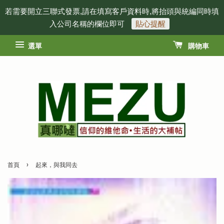
若需要開立三聯式發票,請在填寫客戶資料時,將抬頭與統編同時填
入公司名稱的欄位即可
貼心提醒
選單
購物車
›
首頁
起來，與我同去