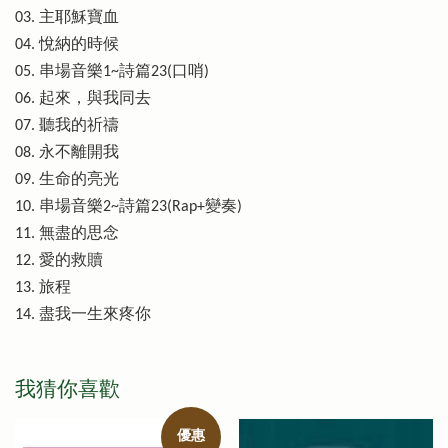
03. 主耶穌寶血
04. 悅納的時候
05. 串場音樂1~詩篇23(口哨)
06. 起來，與我同去
07. 聽我的祈禱
08. 永不離開我
09. 生命的亮光
10. 串場音樂2~詩篇23(Rap+變奏)
11. 無盡的思念
12. 愛的救贖
13. 旅程
14. 盡我一生來疼你
我猜你喜歡
優惠