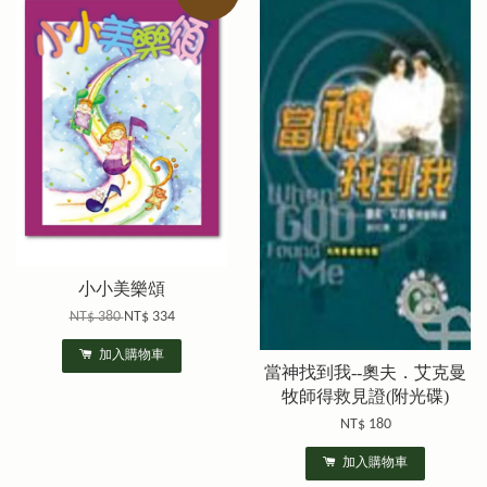
小小美樂頌
NT$ 380
NT$ 334
加入購物車
當神找到我--奧夫．艾克曼
牧師得救見證(附光碟)
NT$ 180
加入購物車