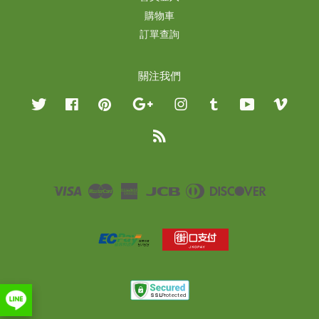
購物車
訂單查詢
關注我們
Twitter
Facebook
Pinterest
Google
Instagram
Tumblr
YouTube
Vimeo
RSS
Visa
Master
American
JCB
Diners
Discover
Express
Club