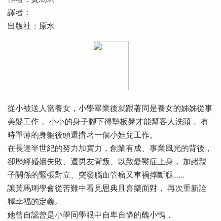
譯者：
出版社：原水
從小被送人當養女，小學畢業後就跟著同是養女的姊姊從事
美髮工作， 小小的身子腳下得墊板凳才能幫客人洗頭， 有
時單薄的身軀後頭還揹著一個小娃兒工作。
在長達半世紀的努力加實力，創業有成、事業風光的背後，
卻歷經婚姻失敗、遭男友背叛、以致憂鬱症上身， 加諸親
子關係的緊張對立、突發腦血管瘤又車禍摔斷腿……
讓黃馬琍學會從苦難中看見恩典且喜樂面對， 再次重新詮
釋幸福的定義。
她曾自認曾是小學同學眼中自卑自憐的醜小鴨，