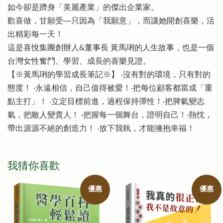
如今卻是躋身「美麗產業」的傑出企業家。
歡喜做，甘願受──只因為「我願意」，而讓她開創喜樂，活
出精彩每一天！
這是喜悅集團創辦人&董事長 黃馬琍的人生故事，也是一個
台灣女性奮鬥、學習、成長的喜樂見證。
【※黃馬琍的學習成長筆記※】 ‧沒有對的環境，只有對的
態度！ ‧永遠相信，自己值得被愛！‧把每位顧客都當成「重
點主打」！ ‧立定目標前進，過程保持彈性！‧把脾氣變志
氣，把敵人變貴人！ ‧把握每一個舞台，證明自己！‧熱忱，
帶出源源不絕的創造力！ ‧放下我執，才能擁抱幸福！
我猜你喜歡
優惠
優惠