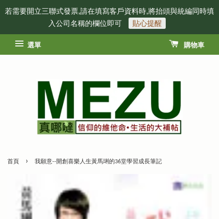
若需要開立三聯式發票,請在填寫客戶資料時,將抬頭與統編同時填
入公司名稱的欄位即可
貼心提醒
選單
購物車
›
首頁
我願意--開創喜樂人生黃馬琍的36堂學習成長筆記