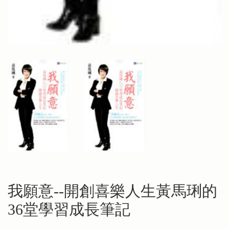
我願意--開創喜樂人生黃馬琍的
36堂學習成長筆記