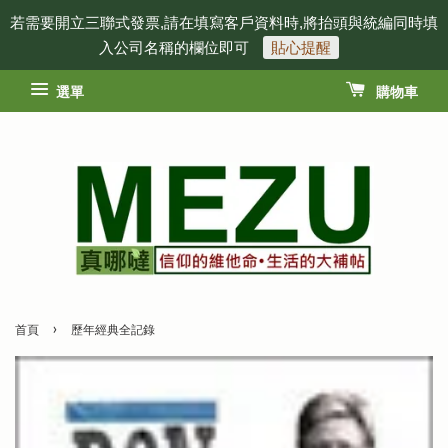
若需要開立三聯式發票,請在填寫客戶資料時,將抬頭與統編同時填
入公司名稱的欄位即可
貼心提醒
選單
購物車
›
首頁
歷年經典全記錄