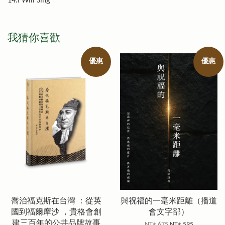
14.I Will Sing
我猜你喜歡
優惠
優惠
喬治福克斯在台灣 ：從英
與祝福的一毫米距離（播道
國到福爾摩沙 ，貴格會創
會文字部）
建三百年的公共品牌故事
NT$ 675
NT$ 595