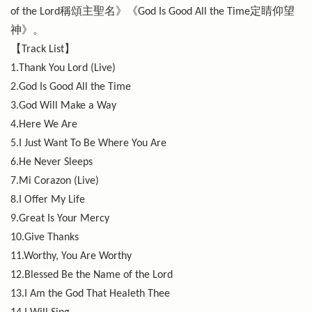
of the Lord稱頌主聖名》《God Is Good All the Time定睛仰望
神》。
【Track List】
1.Thank You Lord (Live)
2.God Is Good All the Time
3.God Will Make a Way
4.Here We Are
5.I Just Want To Be Where You Are
6.He Never Sleeps
7.Mi Corazon (Live)
8.I Offer My Life
9.Great Is Your Mercy
10.Give Thanks
11.Worthy, You Are Worthy
12.Blessed Be the Name of the Lord
13.I Am the God That Healeth Thee