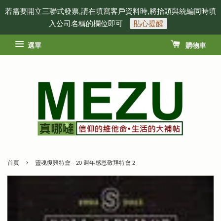
若需要開立三聯式發票,請在填寫客戶資料時,將抬頭與統編同時填
入公司名稱的欄位即可
貼心提醒
選單
購物車
›
首頁
靈魂復興特會-- 20 週年感恩敬拜特會 2