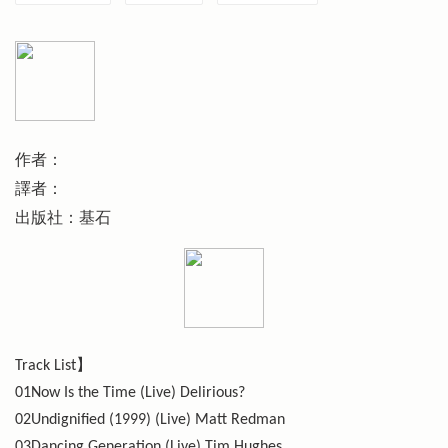
作者：
譯者：
出版社：基石
Track List】
01Now Is the Time (Live) Delirious?
02Undignified (1999) (Live) Matt Redman
03Dancing Generation (Live) Tim Hughes