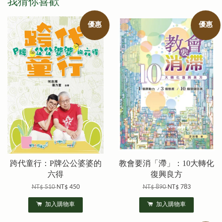
我猜你喜歡
優惠
優惠
跨代童行：P牌公公婆婆的
教會要消「滯」：10大轉化
六得
復興良方
NT$ 510
NT$ 450
NT$ 890
NT$ 783
加入購物車
加入購物車