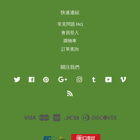
快速連結
常見問題 FAQ
會員登入
購物車
訂單查詢
關注我們
Twitter
Facebook
Pinterest
Google
Instagram
Tumblr
YouTube
Vimeo
RSS
Visa
Master
American
JCB
Diners
Discover
Express
Club