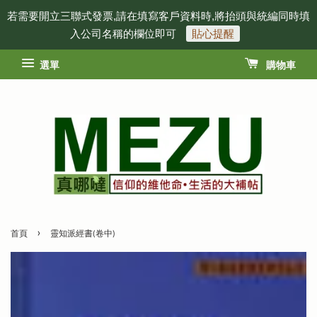
若需要開立三聯式發票,請在填寫客戶資料時,將抬頭與統編同時填
入公司名稱的欄位即可
貼心提醒
選單
購物車
›
首頁
靈知派經書(卷中)