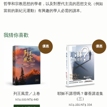
哲學和宗教思想的學者，以及對歷代主流的思想文化（例如
當前的新紀元運動）有興趣的學人必需的讀本。
我猜你喜歡
優惠
優惠
列王風雲／上卷
耶穌不講理嗎？馨香講道集
（三）
NT$ 500
NT$ 440
NT$ 380
NT$ 334