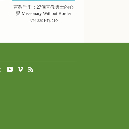
宣教千里：27個宣教勇士的心
聲 Missionary Without Border
NT$ 330
NT$ 290
agram
Tumblr
YouTube
Vimeo
RSS