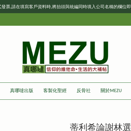
式發票,請在填寫客戶資料時,將抬頭與統編同時填入公司名稱的欄位
真哪噠出版
客製化聖經
反骨社
關於MEZU
蒂利希論謝林