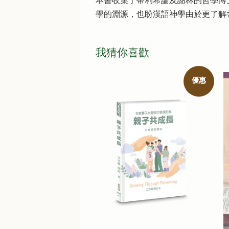
本書收集了蒂利希論及謝林的哲學博
學的淵源，也盼漢語神學由於更了解
我猜你喜歡
優惠