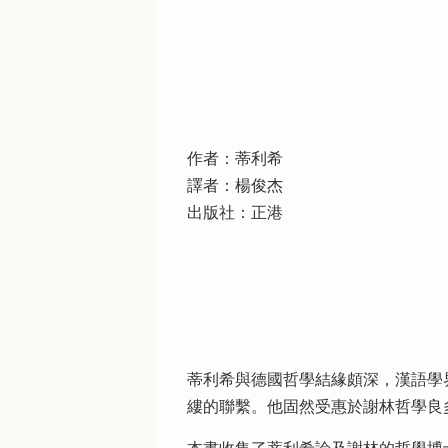
作者：蒂利希
譯者：楊俊杰
出版社：正港
蒂利希與德國哲學結緣頗深，漢語學
縷的聯繫。他固然受惠於謝林哲學良