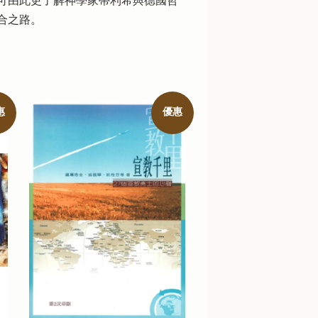
可由此更了解神學家蒂利希與德國哲
合之路。
惠
優惠