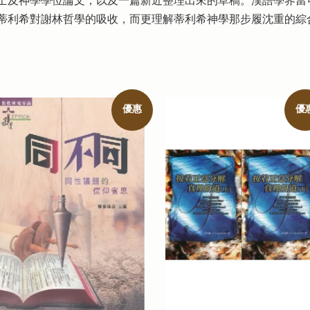
士及神學學位論文，以及一篇新近整理出來的草稿。漢語學界當
蒂利希對謝林哲學的吸收，而更理解蒂利希神學那步履沈重的綜
優惠
優