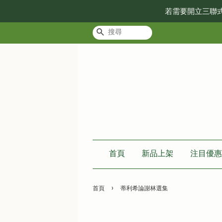
若需要開立三聯
搜尋
首頁
新品上架
注目優惠
›
首頁
蒂利希論謝林選集