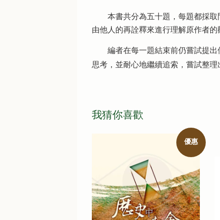
本書共分為五十題，每題都採取問
由他人的再詮釋來進行理解原作者的
編者在每一題結束前仍嘗試提出個
思考，並耐心地繼續追索，嘗試整理
我猜你喜歡
優惠