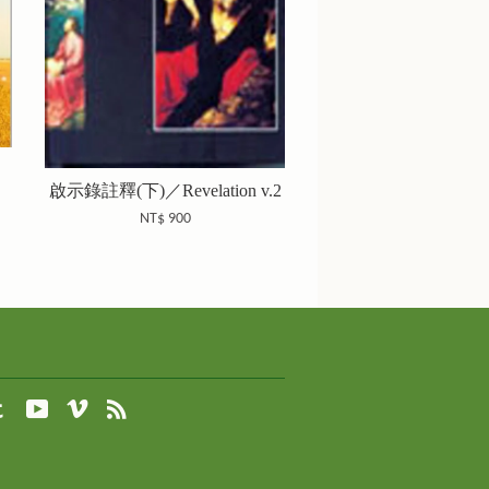
啟示錄註釋(下)／Revelation v.2
NT$ 900
agram
Tumblr
YouTube
Vimeo
RSS