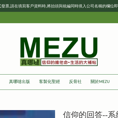
式發票,請在填寫客戶資料時,將抬頭與統編同時填入公司名稱的欄位
真哪噠出版
客製化聖經
反骨社
關於MEZU
信仰的回答--