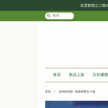
若需要開立三聯
搜尋
首頁
新品上架
注目優惠
›
首頁
信仰的回答--系統神學五十題