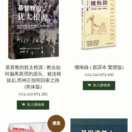
基督教的犹太根源 : 教会如
懺悔錄 ( 新譯本 繁體版)
何偏离真理的源头、被连根
NT$ 500
NT$ 440
拔起,而神正指明回家之路
加入購物車
(简体版)
NT$ 320
NT$ 282
加入購物車
優惠