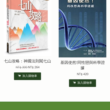
七山攻略：神國法則闖七山
基因使然!同性戀與科學證
NT$ 300
NT$ 264
據
NT$ 420
加入購物車
加入購物車