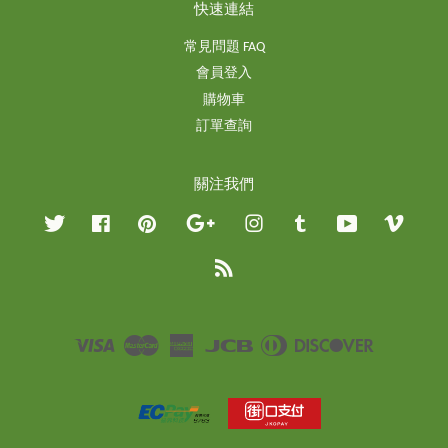
快速連結
常見問題 FAQ
會員登入
購物車
訂單查詢
關注我們
Twitter
Facebook
Pinterest
Google
Instagram
Tumblr
YouTube
Vimeo
RSS
Visa
Master
American
JCB
Diners
Discover
Express
Club