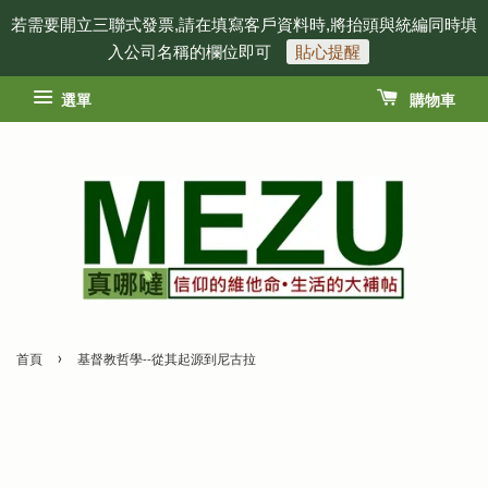
若需要開立三聯式發票,請在填寫客戶資料時,將抬頭與統編同時填
入公司名稱的欄位即可
貼心提醒
選單
購物車
›
首頁
基督教哲學--從其起源到尼古拉