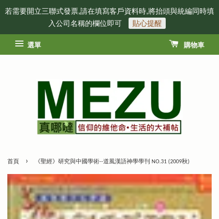
若需要開立三聯式發票,請在填寫客戶資料時,將抬頭與統編同時填
入公司名稱的欄位即可
貼心提醒
選單
購物車
›
首頁
《聖經》研究與中國學術--道風漢語神學學刊 NO.31 (2009秋)