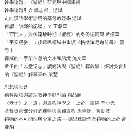
神學論題：《聖經》研究與中國學術
神學論題引介 鍾志邦、游斌
走向漢語學術語境的基督教經學 游斌
何謂「該隱的記號」？ 王獻華
「守門人」與後流放時期《聖經》的身份認同觀 孟振華
「平安穩妥」：後殖民領域中重讀《帖撒羅尼迦前書》 溫
司卡
保羅的十字架信息的文本和語境 施文華
孟子的「以意逆志」讀經法與《聖經》釋義學：探討吳雷川
的《聖經》解釋策略 梁慧
思想與社會
德科斯塔與諸宗教神學類型論 賴品超
《老子》之「道」與過程神學之「上帝」論綱 李小光
基督徒內部分群的邏輯與實踐過程 孫曉舒、黃劍波
禮物的不可能性與否定之路──德里達論作為禮物的上帝 曹
慶豹