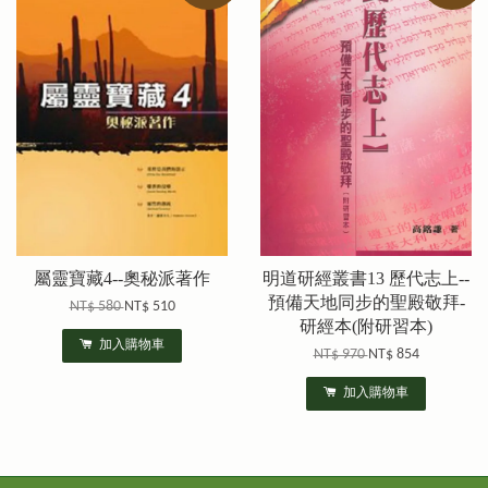
屬靈寶藏4--奧秘派著作
明道研經叢書13 歷代志上--
預備天地同步的聖殿敬拜-
NT$ 580
NT$ 510
研經本(附研習本)
加入購物車
NT$ 970
NT$ 854
加入購物車