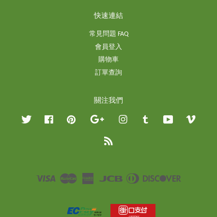
快速連結
常見問題 FAQ
會員登入
購物車
訂單查詢
關注我們
Twitter
Facebook
Pinterest
Google
Instagram
Tumblr
YouTube
Vimeo
RSS
Visa
Master
American
JCB
Diners
Discover
Express
Club