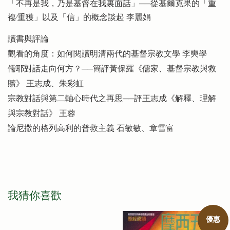
「不再是我，乃是基督在我裏面話」──從基爾克果的「重
複∕重獲」以及「信」的概念談起 李麗娟
讀書與評論
觀看的角度：如何閱讀明清兩代的基督宗教文學 李奭學
儒耶對話走向何方？──簡評黃保羅《儒家、基督宗教與救
贖》 王志成、朱彩虹
宗教對話與第二軸心時代之再思──評王志成《解釋、理解
與宗教對話》 王蓉
論尼撒的格列高利的普救主義 石敏敏、章雪富
我猜你喜歡
優惠