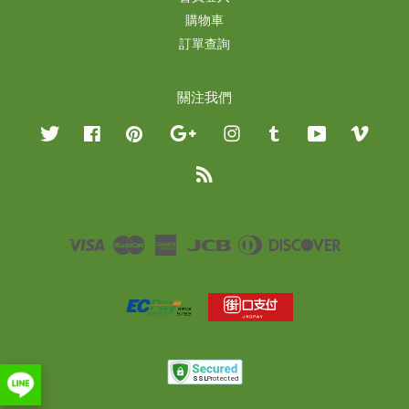
購物車
訂單查詢
關注我們
Twitter
Facebook
Pinterest
Google
Instagram
Tumblr
YouTube
Vimeo
RSS
Visa
Master
American
JCB
Diners
Discover
Express
Club