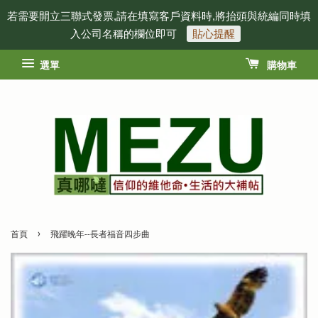
若需要開立三聯式發票,請在填寫客戶資料時,將抬頭與統編同時填
入公司名稱的欄位即可
貼心提醒
選單
購物車
›
首頁
飛躍晚年--長者福音四步曲