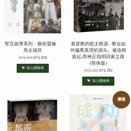
聖言啟導系列：藝術靈修．
基督教的犹太根源 : 教会如
馬太福音
何偏离真理的源头、被连根
拔起,而神正指明回家之路
NT$ 940
NT$ 830
(简体版)
加入購物車
NT$ 320
NT$ 282
加入購物車
優惠