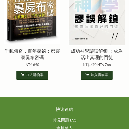
千載傳奇．百年探祕：都靈
成功神學謬誤解鎖 ：成為
裹屍布密碼
活出真理的門徒
NT$ 690
NT$ 870
NT$ 766
加入購物車
加入購物車
快速連結
常見問題 FAQ
會員登入