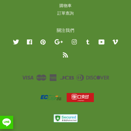
購物車
訂單查詢
關注我們
Twitter
Facebook
Pinterest
Google
Instagram
Tumblr
YouTube
Vimeo
RSS
Visa
Master
American
JCB
Diners
Discover
Express
Club