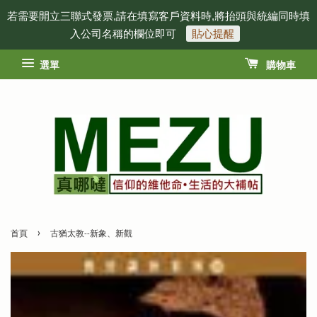
若需要開立三聯式發票,請在填寫客戶資料時,將抬頭與統編同時填
入公司名稱的欄位即可
貼心提醒
選單
購物車
›
首頁
古猶太教--新象、新觀