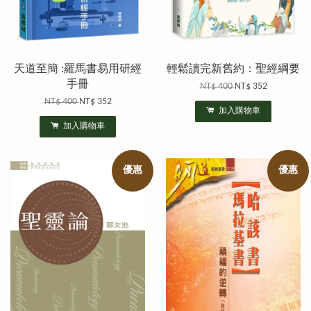
天道至簡 :羅馬書易用研經
輕鬆讀完新舊約：聖經綱要
手冊
NT$ 400
NT$ 352
NT$ 400
NT$ 352
加入購物車
加入購物車
優惠
優惠