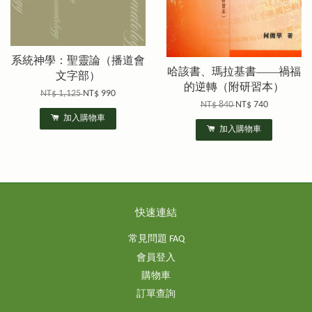
系統神學：聖靈論（播道會
哈該書、瑪拉基書——禍福
文字部）
的逆轉（附研習本）
NT$ 1,125
NT$ 990
NT$ 840
NT$ 740
加入購物車
加入購物車
快速連結
常見問題 FAQ
會員登入
購物車
訂單查詢