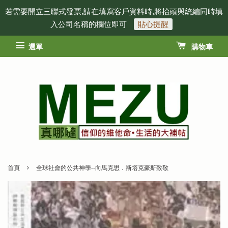
若需要開立三聯式發票,請在填寫客戶資料時,將抬頭與統編同時填
入公司名稱的欄位即可
貼心提醒
選單
購物車
›
首頁
全球社會的公共神學--向馬克思．斯塔克豪斯致敬