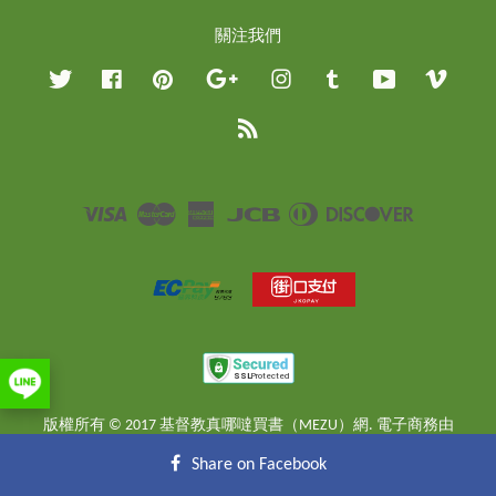
關注我們
Twitter
Facebook
Pinterest
Google
Instagram
Tumblr
YouTube
Vimeo
RSS
Visa
Master
American
JCB
Diners
Discover
Express
Club
版權所有 © 2017 基督教真哪噠買書（MEZU）網. 電子商務由
EasyStore
提供
Share on Facebook