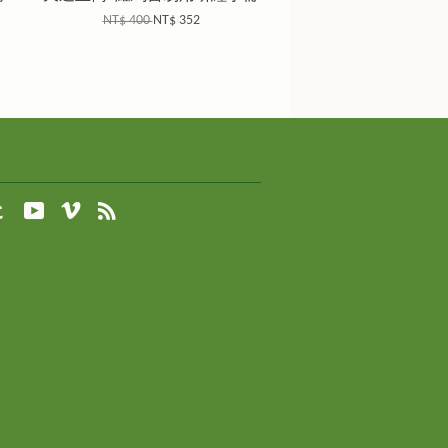
NT$ 400
NT$ 352
agram
Tumblr
YouTube
Vimeo
RSS