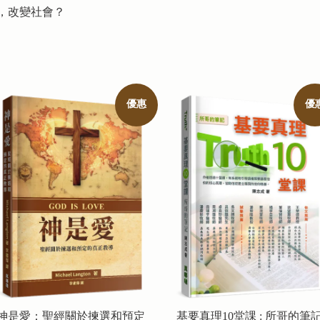
，改變社會？
優惠
優
神是愛：聖經關於揀選和預定
基要真理10堂課 : 所哥的筆