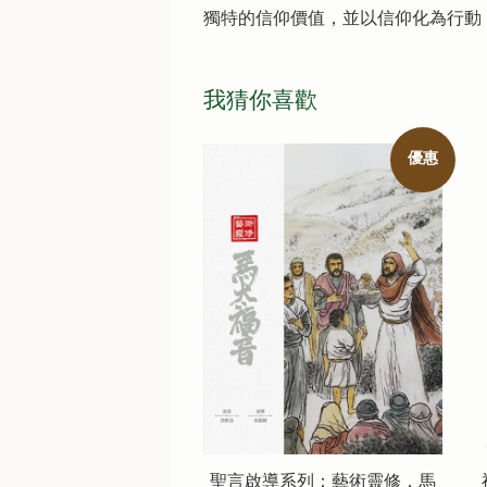
獨特的信仰價值，並以信仰化為行動
我猜你喜歡
優惠
聖言啟導系列：藝術靈修．馬