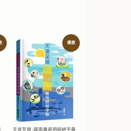
惠
優惠
記
天道至簡 :羅馬書易用研經手冊