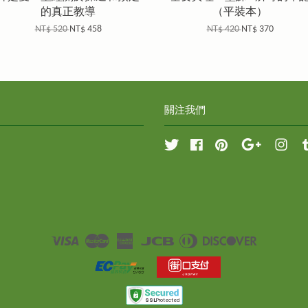
的真正教導
（平裝本）
NT$ 520
NT$ 458
NT$ 420
NT$ 370
關注我們
Twitter
Facebook
Pinterest
Google
Inst
Visa
Master
American
JCB
Diners
Discover
Express
Club