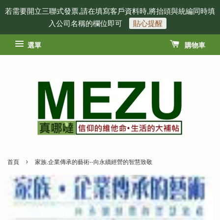
若需要開立三聯式發票,請在填寫客戶資料時,將抬頭與統編同時填
入公司名稱的欄位即可
貼心提醒
選單
購物車
›
首頁
家族.企業傳承的藝術--向永續經營的智慧致敬