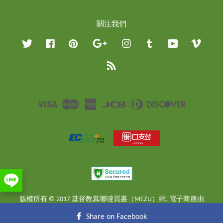
關注我們
Twitter
Facebook
Pinterest
Google
Instagram
Tumblr
YouTube
Vimeo
RSS
Visa
Master
American
JCB
Diners
Discover
Express
Club
版權所有 © 2017 基督教真哪噠買書（MEZU）網. 電子商務由
EasyStore
提供
Share on Facebook