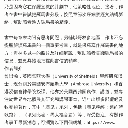
乃是因為它在保羅宣教的計劃中，佔策略性地位。接著，作
者在書中嘗試把羅馬書分段，按照章節次序細察經文結構脈
絡，幫助讀者進入羅馬書的精義。
書中每章末均附有思考問題，另輔以哥林多地區──作者不忘
提醒解讀羅馬書的一個重要考量，就是保羅寫作羅馬書的地
方：哥林多城──的照片及詳細解說，幫助讀者實踐羅馬書的
信息，並更具體地把握此書信的精粹。
作者簡介
曾思瀚，英國雪菲大學（University of Sheffield）聖經研究博
士，現分別於美國安布羅斯大學（Ambrose University）和香
港浸信會神學院授課。他亦於美國西雅圖寫作、講道，並專
注於世界各地擴展其研究和講課事奉。近年出版多部聖經及
牧養類著作，其中「壞鬼」系列，包括《壞鬼釋經：舊約詩
歌篇》、《壞鬼比喻：馬太福音篇》等，深受歡迎。有關作
者事工最新消息，可瀏覽以下兩個網址：ht tps : / /www.