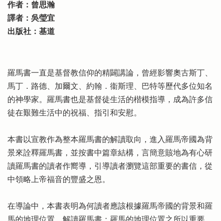
作者：曾思瀚
譯者：吳瑩宜
出版社：基道
羅馬書一直是基督教信仰的精闢講論，曾經影響奧古斯丁、
馬丁．路德、加爾文、約翰．衞斯理、巴特等歷代多位知名
的神學家。羅馬書也是基督徒生活的楷模指導，成為許多信
徒在艱難生活中的祝福、指引和安慰。
本書以宣教作為整本羅馬書的解讀取向，進入羅馬帝國為背
景來詮釋羅馬書，並按書中篇章結構，言簡意賅地為有心研
讀羅馬書的讀者作嚮導，引導讀者瀏覽這部重要的書信，從
中領略上帝福音的豐盛之恩。
在導論中，本書表明為何讀者應該根據羅馬帝國的背景和羅
馬的地理位置，解讀羅馬書：羅馬的地理位置之所以重要，