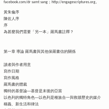
facebook.com/dr samt sang；http://engagescriptures.org。
黃朱倫序
陳佐人序
序
為甚麼我們需要「另一本」羅馬書註釋？
第一章 導論 羅馬書與其他保羅書信的關係
讀者與作者用意
寫作日期
寫作風格
羅馬書的體裁
獨特的基督論──基督是末後的亞當
以色列的獨特角色──以色列是種族合一與救贖歷史的媒介
稱義、新生活和律法