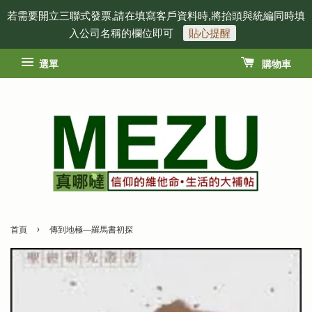
若需要開立三聯式發票,請在填寫客戶資料時,將抬頭與統編同時填
入公司名稱的欄位即可
貼心提醒
選單
購物車
›
首頁
傳到地極──羅馬書初探