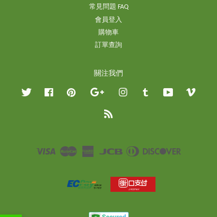
常見問題 FAQ
會員登入
購物車
訂單查詢
關注我們
Twitter
Facebook
Pinterest
Google
Instagram
Tumblr
YouTube
Vimeo
RSS
Visa
Master
American
JCB
Diners
Discover
Express
Club