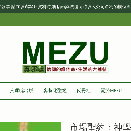
式發票,請在填寫客戶資料時,將抬頭與統編同時填入公司名稱的欄位
真哪噠出版
客製化聖經
反骨社
關於MEZU
市場聖約：神