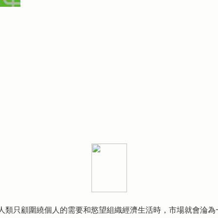
人類只顧圍繞個人的需要和慾望組織經濟生活時，市場就會淪為